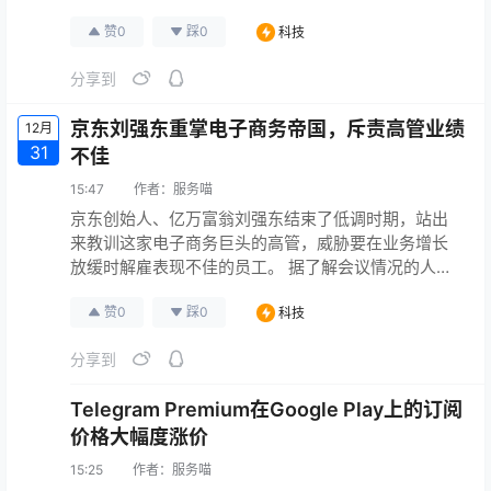
业版似乎正常。 一些用户无法查看或更改其帐户中最
赞
0
踩
0
科技
近购买的Skype点数或电话卡。微软公司
原文连接
分享到
京东刘强东重掌电子商务帝国，斥责高管业绩
12月
31
不佳
15:47
作者：
服务喵
京东创始人、亿万富翁刘强东结束了低调时期，站出
来教训这家电子商务巨头的高管，威胁要在业务增长
放缓时解雇表现不佳的员工。 据了解会议情况的人士
称，在 11 月和 12 月的两次视频会议中，刘批评了公
赞
0
踩
0
科技
司的高管，并没有点名具体的人，而是将一些人描述
为“骗子”。 刘在 10 月初在美国解决了一起涉及强奸指
分享到
控的民事案件后，从香港发表了讲话。 一位参加了 12
月会议的京东员工表示，由于此事的敏感性而不愿透
Telegram Premium在Google Play上的订阅
露…
原文连接
价格大幅度涨价
15:25
作者：
服务喵