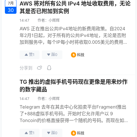
AWS 将对所有公共 IPv4 地址收取费用，无论
7月
30
其是否已附加到实例
14:47
作者：
小辉辉
AWS 正在推出公共IPv4地址的新费用政策。自2024
年2月1日起，对于所有的公共IPv4地址，无论是否附
加到服务中，每个IP每小时将收取0.005美元的费用
（以30天计算为3.6美元）。 众所周知，IPv4地址是
赞
1
踩
0
科技
日益稀缺的资源，过去5年中获得单个公共IPv4地址的
成本已经上涨了超过300％。AWS鼓励用户考虑加快
分享到
采用IPv6。 这一变更适用于所有AWS服务，包括
Amazon Elastic C…
TG 推出的虚拟手机号码现在更像是用来炒作
的数字藏品
14:47
作者：
小辉辉
Telegram 去年在其去中心化拍卖平台Fragment推出
了+888虚拟手机号码。开始时它允许用户以 9
Toncoin的价格直接获得一个随机的号码。而现在如果
你想要购买一个号码来匿名注册TG，你会大吃一惊。
赞
1
踩
0
科技
在该平台完全使用拍卖方式交易号码的数月后，一个