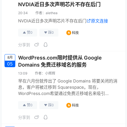
NVDIA近日多次声明芯片不存在后门
乌鲁木齐支持…
原文连接
20:34
作者：
alethea
NVDIA近日多次声明芯片不存在后门
原文连接
赞
0
踩
0
科技
分享到
WordPress.com限时提供从 Google
8月
05
Domains 免费迁移域名的服务
13:09
作者：
小辉辉
早在六月份就传出了 Google Domains 将要关闭的消
息，客户将被迁移到 Squarespace。现在，
WordPress.com希望通过免费迁移域名来吸引
Google Domains 的客户。 WordPress.com将为从
赞
0
踩
0
科技
Google 服务中迁移走的前一百万个域名支付转移费
用。并指出“即使你没有网站或托管计划，你也可以使
分享到
用我们来管理你的域名。”这项优惠从昨天开始。 此
外，利用这个…