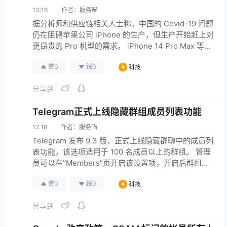
13:16
作者：
服务喵
据分析师和供应链相关人士称，中国的 Covid-19 问题
仍在阻碍苹果公司 iPhone 的生产，但生产开始赶上对
更昂贵的 Pro 机型的需求。 iPhone 14 Pro Max 等机
型的起价约为 1,100 美元，是苹果在全球智能手机市场
赞
0
踩
0
科技
整体增长放缓之际增加收入战略不可或缺的一部分。
该策略在 10 月受到打击，当时 Covid-19 爆发袭击了
分享到
由富士康科技集团在中国中部城市郑州运营的 iPh…
原文连接
Telegram正式上线隐藏群组成员列表功能
12:18
作者：
服务喵
Telegram 发布 9.3 版，正式上线隐藏群聊中的成员列
表功能，该选项适用于 100 名成员以上的群组。 管理
员可以在“Members”页开启该设置项，开启后群组成
员在列表中将不再显示，但会显示非匿名的管理员，
赞
0
踩
0
科技
普通成员无法通过@来选择某个用户，隐藏功能对旧
版客户端同样生效，在用户的资料页面还是会显示共
分享到
同群组。 —— Telegram Blog
原文连接