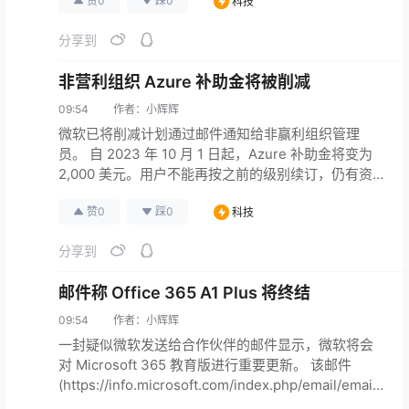
赞
0
踩
0
科技
强调，该套餐无法保障中国内地与香港之间的跨境公
网质量。 随着香港优化线路成本的提升，各大服务商
分享到
相继取消或变相提升了该区域云服务器的价格。 腾讯
云轻量此前也已将老轻量计划下架。目前腾讯云仍是
非营利组织 Azure 补助金将被削减
迫切需要香港优…
09:54
作者：
小辉辉
微软已将削减计划通过邮件通知给非赢利组织管理
员。 自 2023 年 10 月 1 日起，Azure 补助金将变为
2,000 美元。用户不能再按之前的级别续订，仍有资
格的账号每年会获得2,000美元的额度。在此之前，
赞
0
踩
0
科技
Azure 非营利组织可以获得3,500美元的赞助配额。
微软称这一变化是为了确保最大限度地支持更多非营
分享到
利组织。
邮件称 Office 365 A1 Plus 将终结
09:54
作者：
小辉辉
一封疑似微软发送给合作伙伴的邮件显示，微软将会
对 Microsoft 365 教育版进行重要更新。 该邮件
(https://info.microsoft.com/index.php/email/email
Webview?