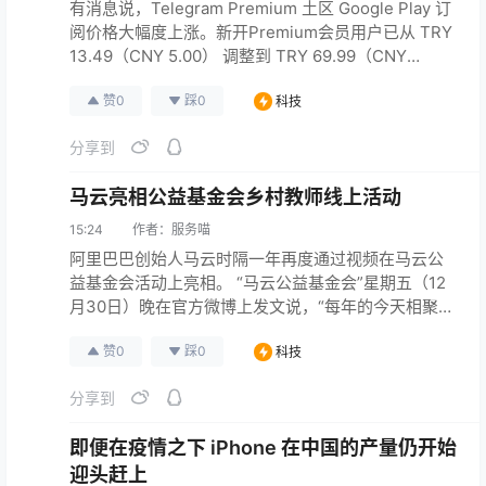
有消息说，Telegram Premium 土区 Google Play 订
阅价格大幅度上涨。新开Premium会员用户已从 TRY
13.49（CNY 5.00） 调整到 TRY 69.99（CNY
25.84），老用户续费不变。iOS内购价格暂无变化。
赞
0
踩
0
科技
分享到
马云亮相公益基金会乡村教师线上活动
15:24
作者：
服务喵
阿里巴巴创始人马云时隔一年再度通过视频在马云公
益基金会活动上亮相。 “马云公益基金会”星期五（12
月30日）晚在官方微博上发文说，“每年的今天相聚，
是我们和老师们最默契的约定。 2022年，老师们辛苦
赞
0
踩
0
科技
了，致敬每一位乡村老师，你们的智慧、乐观、阳光
带给我们许多启发与感动！” —— 联合早报
分享到
原文连接
即便在疫情之下 iPhone 在中国的产量仍开始
迎头赶上