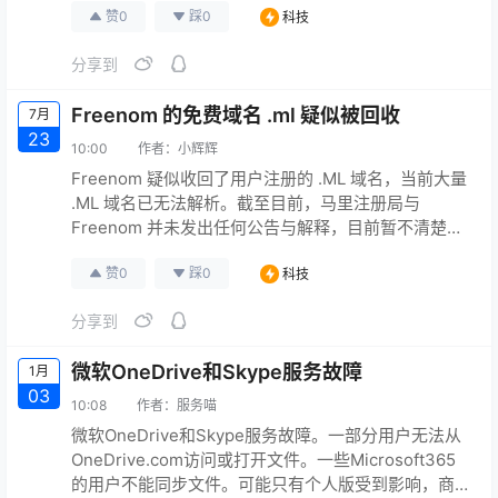
赞
0
踩
0
科技
mkt_tok=MTU3LUdRRS0zODIAAAGNNqNqTgOYQL
J_M1r-
分享到
FTLCWXQO9B3Hc9amv7F8BIXCc7nZZMyaC1XBG
hHwAqwoK…
Freenom 的免费域名 .ml 疑似被回收
7月
23
10:00
作者：
小辉辉
Freenom 疑似收回了用户注册的 .ML 域名，当前大量
.ML 域名已无法解析。截至目前，马里注册局与
Freenom 并未发出任何公告与解释，目前暂不清楚该
问题是域名注册局收回还是系统故障导致。 此前，加
赞
0
踩
0
科技
蓬当局已收回在 Freenom 等地方注册的 .ga 域名的管
理和运营。
分享到
微软OneDrive和Skype服务故障
1月
03
10:08
作者：
服务喵
微软OneDrive和Skype服务故障。一部分用户无法从
OneDrive.com访问或打开文件。一些Microsoft365
的用户不能同步文件。可能只有个人版受到影响，商