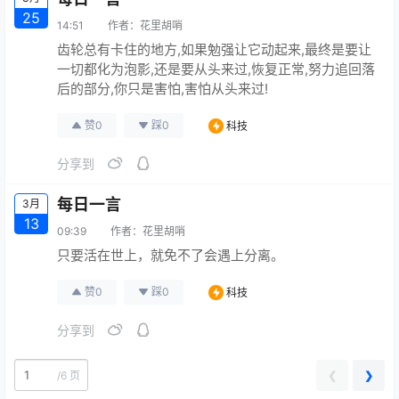
25
14:51
作者：
花里胡哨
齿轮总有卡住的地方,如果勉强让它动起来,最终是要让
一切都化为泡影,还是要从头来过,恢复正常,努力追回落
后的部分,你只是害怕,害怕从头来过!
赞
0
踩
0
科技
分享到
每日一言
3月
13
09:39
作者：
花里胡哨
只要活在世上，就免不了会遇上分离。
赞
0
踩
0
科技
分享到
❮
❯
/
6 页