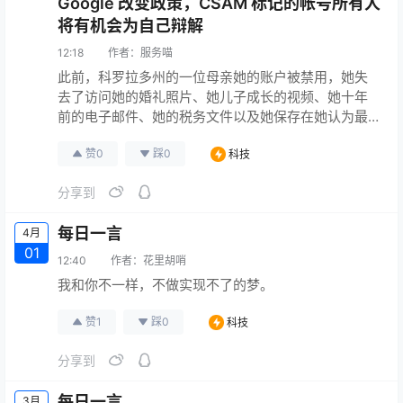
Google 改变政策，CSAM 标记的帐号所有人
将有机会为自己辩解
12:18
作者：
服务喵
此前，科罗拉多州的一位母亲她的账户被禁用，她失
去了访问她的婚礼照片、她儿子成长的视频、她十年
前的电子邮件、她的税务文件以及她保存在她认为最
安全的地方的其他一切。 她花了几个星期才发现发生
赞
0
踩
0
科技
了什么。她9岁的孩子最终承认，他用她的一部旧智能
手机上传了一段自己裸体跳舞的YouTube短片。 现
分享到
在，在《纽约时报》报道后，谷歌已经改变了其上诉
程序，让被指控犯有儿童性剥削这一令人发指的罪行
每日一言
4月
的用户能够证明自己的清…
原文连接
01
12:40
作者：
花里胡哨
我和你不一样，不做实现不了的梦。
赞
1
踩
0
科技
分享到
每日一言
3月