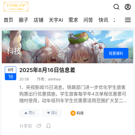
首页
圈子
店铺
天宇AI
需求
问答
快讯
友链
科技
我要爆料
2025年8月16日信息差
8月
16
20:58
作者：
alethea
1、央视新闻15日消息，铁路部门进一步优化学生旅客
购票出行优惠措施，学生旅客每学年4次单程优惠票可
随时使用，动车组列车学生优惠票适用范围扩大至二
等座、一等座和卧铺各席别，票价调整为按执行票价
赞
0
踩
0
科技
7.5折计算，相关优惠车票预计将于9月6日开始发售。
2、中国会计报15日消息，近期，多地公积金中心发布
分享到
了不少新政策，事关提取、贷款额度等。苏州公积金
提取范围扩大，支持物业费提取，自9月1日起施行。