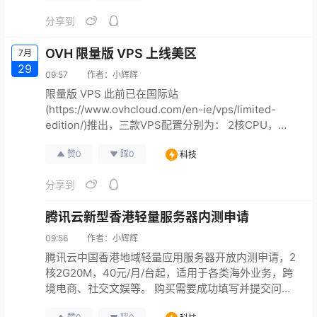
+888虚拟手机号的价格已经高达190 Toncoin（271美
分享到
元，1937元人民币），我说的并不是什么“靓号”，而
是最普通的，居于末位的号…
OVH 限量版 VPS 上线美区
7月
29
09:57
作者：
小辉辉
限量版 VPS 此前已在国际站
(https://www.ovhcloud.com/en-ie/vps/limited-
edition/)推出，三款VPS配置分别为： 2核CPU，
2GB内存，40 GB SSD NVMe，500Mbps无限流量，
赞
0
踩
0
科技
每月5.5美元 4核CPU，4GB内存，80 GB SSD
NVMe，1Gbbps无限流量，每月11美元 8核CPU，
分享到
8GB内存，160 GB SSD N…
腾讯云新型香港轻量服务器内测申请
09:56
作者：
小辉辉
腾讯云中国香港地域轻量应用服务器开放内测申请，2
核2G20M，40元/月/台起，适用于各类海外业务，跨
境电商、社交文娱等。 购买需要成功填写并提交问
卷，腾讯将在2个工作日通过短信/电话通知。 腾讯云