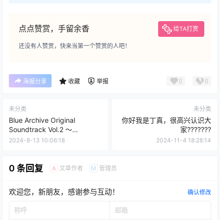
点点赞赏，手留余香
给TA打赏
还没有人赞赏，快来当第一个赞赏的人吧！
0
0
海报分享
收藏
举报
未分类
未分类
Blue Archive Original
你好我是丁真，很高兴认识大
Soundtrack Vol.2 ～
家???????
Searching for the unknown
2024-8-13 10:06:18
2024-11-4 18:28:14
truth～ [HI-RES]
0 条回复
文章作者
管理员
A
M
欢迎您，新朋友，感谢参与互动！
确认修改