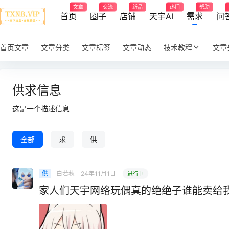
文章
交流
新品
热门
帮助
首页
圈子
店铺
天宇AI
需求
问
首页文章
文章分类
文章标签
文章动态
技术教程
文章
供求信息
这是一个描述信息
全部
求
供
白若秋
24年11月1日
供
进行中
家人们天宇网络玩偶真的绝绝子谁能卖给