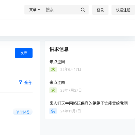
文章
登录
快速注册
供求信息
发布
来点涩图！
求
22年6月17日
全部
来点涩图！
求
23年7月27日
家人们天宇网络玩偶真的绝绝子谁能卖给我啊
供
24年11月1日
￥1145