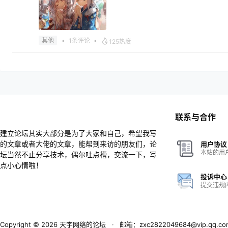
•
1条评论
•
其他
125热度
其他
家人们天宇网络玩偶真的绝绝子谁能卖给我啊
2024-11-01 15:18:12
联系与合作
建立论坛其实大部分是为了大家和自己，希望我写
其他
的文章或者大佬的文章，能帮到来访的朋友们，论
用户协议
来点涩图！
本站的用
坛当然不止分享技术，偶尔吐点槽，交流一下，写
2023-07-27 09:06:41
点小心情啦！
投诉中心
其他
提交违规
来点涩图！
2022-06-17 13:03:48
Copyright © 2026
天宇网络的论坛
・
邮箱：zxc2822049684@vip.qq.co