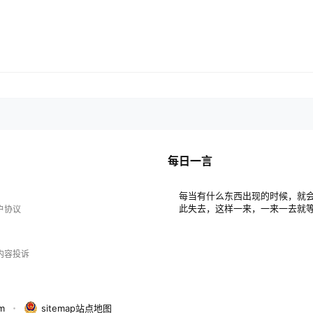
每日一言
每当有什么东西出现的时候，就
此失去，这样一来，一来一去就
户协议
内容投诉
m
・
sitemap站点地图