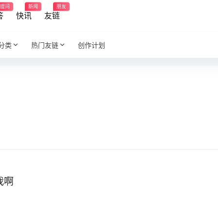
提问
新闻
朋友
答
快讯
友链
分类
热门友链
创作计划
我啊