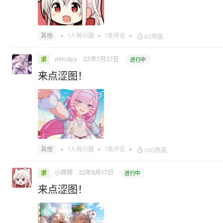
•
1人有兴趣
•
1条评论
•
其他
45热度
mhcdyy
23年7月27日
求
进行中
来点涩图！
•
1人有兴趣
•
1条评论
•
其他
100热度
小辉辉
22年6月17日
求
进行中
来点涩图！