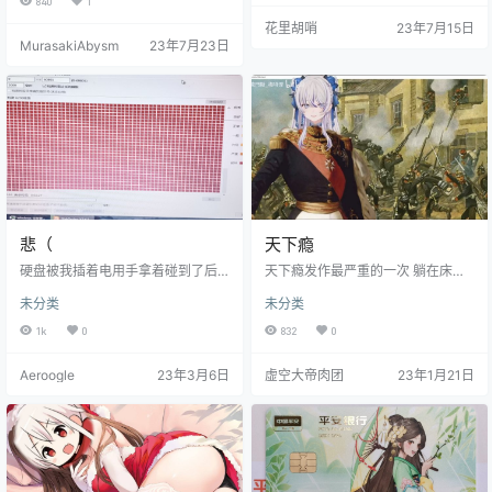
840
1
3542023/07/23 11:11:29 [W] [serv
花里胡哨
23年7月15日
ice.go:133] login to server failed:
MurasakiAbysm
23年7月23日
dial tcp 121.204.112.23:2333: con
n…
悲（
天下瘾
硬盘被我插着电用手拿着碰到了后
​天下瘾发作最严重的一​次 躺在床
边的触点，然后就硬盘咔嚓一声，
上，拼命的念大悲咒，难受的一直
未分类
未分类
重新起转，再看电脑，不认盘了，
抓自己眼睛 以为刷群没事，看到 群
读半天，终于认盘了，一看分区没
都在发天下的视频 眼睛越来越大 都
1k
0
832
0
了，数据没了，盘片也没了
要炸开了一样 ，拼命扇自己眼睛 越
扇越用力，扇到自己眼泪流出来 真
Aeroogle
23年3月6日
虚空大帝肉团
23年1月21日
的不知道该怎么办 ，我真的想天下
想的要发疯了 我躺在床上会想天
下，我洗澡会想天下 我出门会想天
下 ，我走路会想天下，我坐车会想
天下 ，我玩手机会想天下 我盯着网
上的天下看，我盯着…