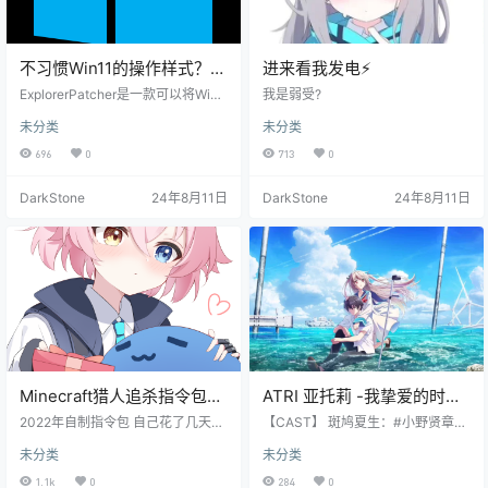
不习惯Win11的操作样式？试
进来看我发电⚡
试这款工具
ExplorerPatcher是一款可以将Wind
我是弱受?
ows11操作样式更换到Windows10
未分类
未分类
操作样式的小工具
696
0
713
0
DarkStone
24年8月11日
DarkStone
24年8月11日
Minecraft猎人追杀指令包
ATRI 亚托莉 -我挚爱的时光-
[自制-2022.10]
GalGame下载
2022年自制指令包 自己花了几天时
【CAST】 斑鸠夏生：#小野贤章#
间搓出来的 集成指令书快捷操作，
亚托莉：#赤尾光# 神白水菜萌：#
未分类
未分类
更加智能的追踪系统 作者DarkSton
高桥未奈美# 野岛龙司：#细谷佳正
e
# 凯瑟琳：#日笠阳子# 名波凛凛
1.1k
0
284
0