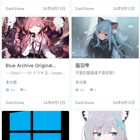
る、だけどそれでいい1-05. 人生は
to 21°C 09-Hidden Treasure 10-H
DarkStone
24年8月13日
DarkStone
24年8月12日
映画じゃない1-06. 詞を書く化物1-
unter Bib…
07. いつもシミュレーション1-08.
想像して、創造して
Blue Archive Original
猫羽雫
Soundtrack Vol.4 ～Aiming
---Disc1--- 01 ミツキヨ - Unwelc
可爱的猫猫谁不喜欢呢?
for the ideal freedom～
ome School 02 KARUT - Funky R
未分类
未分类
oad 03 ミツキヨ - Shady Girls 04
[WEB-FLAC][730MB]
KARUT - Let me think about it 05
706
0
756
0
Nor - SAKURA PUNCH Hard Arran
ge 06 KARUT - Foolish Days 07
DarkStone
24年8月12日
DarkStone
24年8月12日
ミツキヨ - Virtual Storm H…