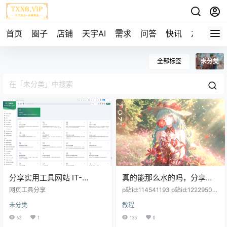
首页
圈子
店铺
天宇AI
需求
问答
快讯
友链
全部标签
未分类
分享实用工具网站 IT-
真的能那么水的吗，分享点
TOOLS
美图，哎嘿
网页工具分享
p站id:114541193 p站id:12229500
4 p站id:130411531(图片皆经过裁
未分类
教程
剪压缩）（封面源自壁纸引擎弗洛
洛(Phrolova)4K）
62
1
135
0