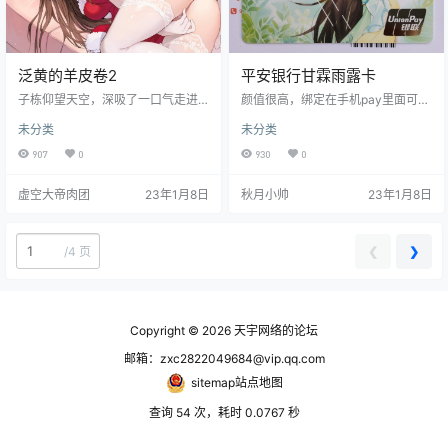
泛黄的羊皮卷2
平安银行甘霖雨露卡
子栋仰望天空，深吸了一口气走进
颜值很高，绑定在手机pay里面可以
来出租屋附近的一家面馆，面馆老
显示出来，非常好看 我一开始在平
未分类
未分类
板人很好，曾经在林子栋刚刚到这
安口袋银行app里面申请，然后叫我
座城市的时候收留过他，而如今自
去网点，但是网点没有这个卡。可
907
0
930
0
己虽谈不上报答，但是也把这里作
以直接在网点，让工作人员帮忙申
为了食堂，老板看到林子栋连忙喊
请这张卡，可以先开个卡号用着，
虚空大帝肉团
23年1月8日
秋月小帅
23年1月8日
着，子栋啊，快来坐，今天还是老
实体卡后面邮递到个人手上。然后
样子嘛? 嗯，杨树，还是老样子，老
实体卡在银行app按照流程激活就可
板姓杨，原本是经营者一家私人诊
以使用啦
所，心地善良，有时候看病人可怜
❮
❯
/
4 页
便免去了不必要的检查，可有一次
病人隐瞒了病情，没有检查出问
题，最后只能由杨树承担，曾经他
帮助的那…
Copyright © 2026
天宇网络的论坛
邮箱：zxc2822049684@vip.qq.com
sitemap站点地图
查询 54 次，耗时 0.0767 秒