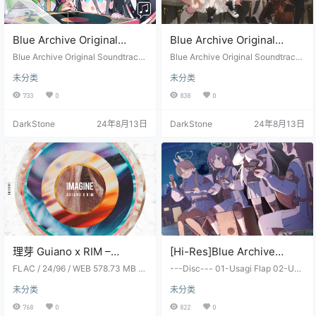
Blue Archive Original
Blue Archive Original
Soundtrack Vol.2 ～
Soundtrack Vol.3 ～
Blue Archive Original Soundtrack
Blue Archive Original Soundtrack
Searching for the
Vol.2 ～Searching for the unknow
Reaching for the precious
Vol.3 ～Reaching for the precious
未分类
未分类
n truth～ [HI-RES]
time～ HI-RES
unknown truth～ [HI-RES]
time～ HI-RES
733
0
838
0
DarkStone
24年8月13日
DarkStone
24年8月13日
理芽 Guiano x RIM –
[Hi-Res]Blue Archive
imagine 2023
Original Soundtrack Vol.6
FLAC / 24/96 / WEB 578.73 MB Tr
---Disc--- 01-Usagi Flap 02-Un
acklist1-01. 空っぽなら、踊ろうぜ
～Keeping for the abiding
welcome Guest 03-Fall into the ra
未分类
未分类
1-02. 絵画のように美しくいたかっ
bbit hole 04-Operation☆DOTABA
belief～[48kHz／24bit]
た1-03. 言っちゃいけないことばっ
TA! 05-Noble Hallway 06-Trigger
768
0
822
0
[FLAC][912MB]
か浮かぶよな1-04. 傷は増え続け
For Ambition 07-Kitsunebi 08-Up