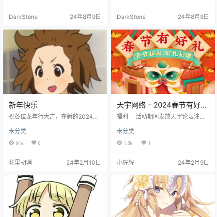
花：#春野杏# 【STAFF】 原作：
『ATRI -My Dear Moments-』（A
DarkStone
24年8月9日
DarkStone
24年8月9日
NIPLEX.EXE） 故事原案：绀野アス
タ（Frontwing） 角色原案：ゆさ
の・基4 导演：加藤诚 系列构成·剧
本：花田十辉 角色设计・总作画监
督：佐…
新年快乐
天宇网络 – 2024春节有好
礼！
祝各位龙年行大吉，在新的2024年
福利一 活动期间发放天宇论坛注册
福如长江东流水，运似春竹节节
邀请码，使用邀请码可获得5000积
未分类
未分类
高！
分，积分越多，解锁更多功能，不
受论坛限制！ 7E9D28E022CC6A5
844
0
1.5k
1
87DF25F2555138BE86B9F90F4B
4B68F2472B7088B4D75E47327
花里胡哨
24年2月10日
小辉辉
24年2月9日
E7F30C1C798565BED2BAA5E5A
5417CFF37835B2C2D5D3E603D
BC7A4B3BBE958923137D37722
7F6B…