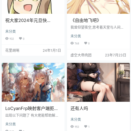
祝大家2024年元旦快
《自由地飞吧》
乐！！！
我曾仰望夜空,思考着天堂与人间的
未分类
距离，这世界又是否存在着天堂！
未分类
我活在这残酷而又美丽的世界里，
932
0
而我那颗玻璃般的心早已支离破碎!
768
0
我看到那些向别人丢出石头的人脸
花里胡哨
24年1月1日
上露出了**般的微笑。 我看到那些
虚空大帝肉团
23年7月23日
被石头砸中的人充满了无助和悲伤!
人与人之间的距离是那么近却又那
么遥远！ 他们肆意妄为，他们一次
次的隐忍，他们冷冷的看着！ 当有
一天，他们开始反抗，那一刻他们
的声音响彻天际。 那无助的嘶吼
声，在每一个夜晚在他…
LoCyanFrp映射客户端拒绝
还有人吗
联网问题求助
出现以下问题了 有大佬能帮助解决
未分类
吗 欢迎使用LoCyanFrp映射客户端
未分类
Getting Config File from LoCyanFr
953
1
p API...成功写入文本，字符数：%s