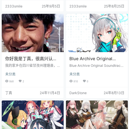
2333smile
25年9月5日
2333smile
25年8月25日
你好我是丁真，很高兴认识
Blue Archive Original
大家???????
Soundtrack Vol.1 ～
我的家乡在四川省甘孜州理塘县，
Blue Archive Original Soundtrack
我的村庄名字叫做然日卡，欢迎大
Longing for the
Vol.1 ～Longing for the memorable
未分类
未分类
家来我的家乡玩
days～ (2022) (FLAC)
memorable days～ (2022)
868
2
810
0
(FLAC)
丁真
24年11月4日
DarkStone
24年8月13日