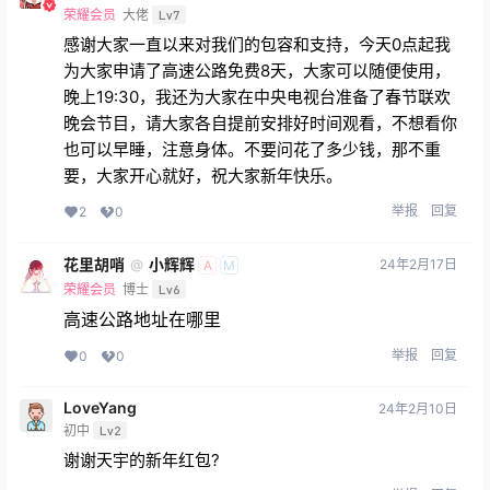
荣耀会员
大佬
Lv7
感谢大家一直以来对我们的包容和支持，今天0点起我
为大家申请了高速公路免费8天，大家可以随便使用，
晚上19:30，我还为大家在中央电视台准备了春节联欢
晚会节目，请大家各自提前安排好时间观看，不想看你
也可以早睡，注意身体。不要问花了多少钱，那不重
要，大家开心就好，祝大家新年快乐。
举报
回复
2
0
花里胡哨
小辉辉
24年2月17日
@
A
M
荣耀会员
博士
Lv6
高速公路地址在哪里
举报
回复
0
0
LoveYang
24年2月10日
初中
Lv2
谢谢天宇的新年红包?