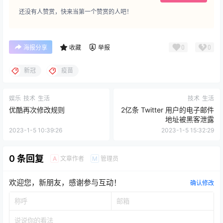
还没有人赞赏，快来当第一个赞赏的人吧！
0
0
海报分享
收藏
举报
新冠
疫苗
娱乐
技术
生活
技术
生活
优酷再次修改规则
2亿条 Twitter 用户的电子邮件
地址被黑客泄露
2023-1-5 10:39:26
2023-1-5 15:32:29
0 条回复
文章作者
管理员
A
M
欢迎您，新朋友，感谢参与互动！
确认修改