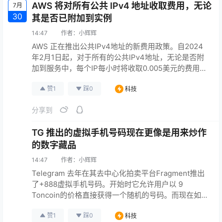
AWS 将对所有公共 IPv4 地址收取费用，无论
7月
30
其是否已附加到实例
14:47
作者：
小辉辉
AWS 正在推出公共IPv4地址的新费用政策。自2024
年2月1日起，对于所有的公共IPv4地址，无论是否附
加到服务中，每个IP每小时将收取0.005美元的费用
（以30天计算为3.6美元）。 众所周知，IPv4地址是
赞
1
踩
0
科技
日益稀缺的资源，过去5年中获得单个公共IPv4地址的
成本已经上涨了超过300％。AWS鼓励用户考虑加快
分享到
采用IPv6。 这一变更适用于所有AWS服务，包括
Amazon Elastic C…
TG 推出的虚拟手机号码现在更像是用来炒作
的数字藏品
14:47
作者：
小辉辉
Telegram 去年在其去中心化拍卖平台Fragment推出
了+888虚拟手机号码。开始时它允许用户以 9
Toncoin的价格直接获得一个随机的号码。而现在如果
你想要购买一个号码来匿名注册TG，你会大吃一惊。
赞
1
踩
0
科技
在该平台完全使用拍卖方式交易号码的数月后，一个