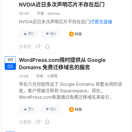
NVDIA近日多次声明芯片不存在后门
乌鲁木齐支持…
原文连接
20:34
作者：
alethea
NVDIA近日多次声明芯片不存在后门
原文连接
赞
0
踩
0
科技
分享到
WordPress.com限时提供从 Google
8月
05
Domains 免费迁移域名的服务
13:09
作者：
小辉辉
早在六月份就传出了 Google Domains 将要关闭的消
息，客户将被迁移到 Squarespace。现在，
WordPress.com希望通过免费迁移域名来吸引
Google Domains 的客户。 WordPress.com将为从
赞
0
踩
0
科技
Google 服务中迁移走的前一百万个域名支付转移费
用。并指出“即使你没有网站或托管计划，你也可以使
分享到
用我们来管理你的域名。”这项优惠从昨天开始。 此
外，利用这个…