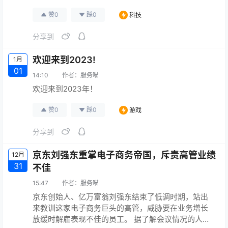
业版似乎正常。 一些用户无法查看或更改其帐户中最
赞
0
踩
0
科技
近购买的Skype点数或电话卡。微软公司
原文连接
分享到
欢迎来到2023!
1月
01
14:10
作者：
服务喵
欢迎来到2023年！
赞
0
踩
0
游戏
分享到
京东刘强东重掌电子商务帝国，斥责高管业绩
12月
31
不佳
15:47
作者：
服务喵
京东创始人、亿万富翁刘强东结束了低调时期，站出
来教训这家电子商务巨头的高管，威胁要在业务增长
放缓时解雇表现不佳的员工。 据了解会议情况的人士