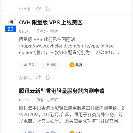
+888虚拟手机号的价格已经高达190 Toncoin（271美
分享到
元，1937元人民币），我说的并不是什么“靓号”，而
是最普通的，居于末位的号…
OVH 限量版 VPS 上线美区
7月
29
09:57
作者：
小辉辉
限量版 VPS 此前已在国际站
(https://www.ovhcloud.com/en-ie/vps/limited-
edition/)推出，三款VPS配置分别为： 2核CPU，
2GB内存，40 GB SSD NVMe，500Mbps无限流量，
赞
0
踩
0
科技
每月5.5美元 4核CPU，4GB内存，80 GB SSD
NVMe，1Gbbps无限流量，每月11美元 8核CPU，
分享到
8GB内存，160 GB SSD N…
腾讯云新型香港轻量服务器内测申请
09:56
作者：
小辉辉
腾讯云中国香港地域轻量应用服务器开放内测申请，2
核2G20M，40元/月/台起，适用于各类海外业务，跨
境电商、社交文娱等。 购买需要成功填写并提交问
卷，腾讯将在2个工作日通过短信/电话通知。 腾讯云