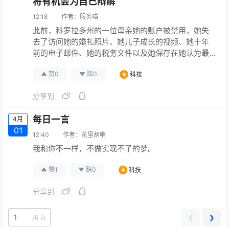
将有机会为自己辩解
12:18
作者：
服务喵
此前，科罗拉多州的一位母亲她的账户被禁用，她失
去了访问她的婚礼照片、她儿子成长的视频、她十年
前的电子邮件、她的税务文件以及她保存在她认为最
安全的地方的其他一切。 她花了几个星期才发现发生
赞
0
踩
0
科技
了什么。她9岁的孩子最终承认，他用她的一部旧智能
手机上传了一段自己裸体跳舞的YouTube短片。 现
分享到
在，在《纽约时报》报道后，谷歌已经改变了其上诉
程序，让被指控犯有儿童性剥削这一令人发指的罪行
每日一言
4月
的用户能够证明自己的清…
原文连接
01
12:40
作者：
花里胡哨
我和你不一样，不做实现不了的梦。
赞
1
踩
0
科技
分享到
❮
❯
/
6 页