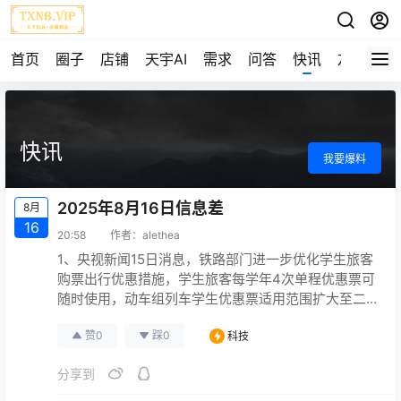
首页
圈子
店铺
天宇AI
需求
问答
快讯
友链
快讯
我要爆料
2025年8月16日信息差
8月
16
20:58
作者：
alethea
1、央视新闻15日消息，铁路部门进一步优化学生旅客
购票出行优惠措施，学生旅客每学年4次单程优惠票可
随时使用，动车组列车学生优惠票适用范围扩大至二
等座、一等座和卧铺各席别，票价调整为按执行票价
赞
0
踩
0
科技
7.5折计算，相关优惠车票预计将于9月6日开始发售。
2、中国会计报15日消息，近期，多地公积金中心发布
分享到
了不少新政策，事关提取、贷款额度等。苏州公积金
提取范围扩大，支持物业费提取，自9月1日起施行。