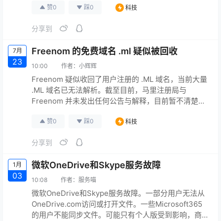
赞
0
踩
0
科技
mkt_tok=MTU3LUdRRS0zODIAAAGNNqNqTgOYQL
J_M1r-
分享到
FTLCWXQO9B3Hc9amv7F8BIXCc7nZZMyaC1XBG
hHwAqwoK…
Freenom 的免费域名 .ml 疑似被回收
7月
23
10:00
作者：
小辉辉
Freenom 疑似收回了用户注册的 .ML 域名，当前大量
.ML 域名已无法解析。截至目前，马里注册局与
Freenom 并未发出任何公告与解释，目前暂不清楚该
问题是域名注册局收回还是系统故障导致。 此前，加
赞
0
踩
0
科技
蓬当局已收回在 Freenom 等地方注册的 .ga 域名的管
理和运营。
分享到
微软OneDrive和Skype服务故障
1月
03
10:08
作者：
服务喵
微软OneDrive和Skype服务故障。一部分用户无法从
OneDrive.com访问或打开文件。一些Microsoft365
的用户不能同步文件。可能只有个人版受到影响，商