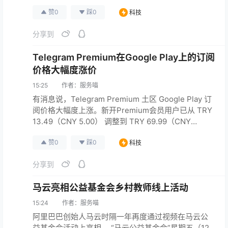
称，在 11 月和 12 月的两次视频会议中，刘批评了公
赞
0
踩
0
科技
司的高管，并没有点名具体的人，而是将一些人描述
为“骗子”。 刘在 10 月初在美国解决了一起涉及强奸指
分享到
控的民事案件后，从香港发表了讲话。 一位参加了 12
月会议的京东员工表示，由于此事的敏感性而不愿透
Telegram Premium在Google Play上的订阅
露…
原文连接
价格大幅度涨价
15:25
作者：
服务喵
有消息说，Telegram Premium 土区 Google Play 订
阅价格大幅度上涨。新开Premium会员用户已从 TRY
13.49（CNY 5.00） 调整到 TRY 69.99（CNY
25.84），老用户续费不变。iOS内购价格暂无变化。
赞
0
踩
0
科技
分享到
马云亮相公益基金会乡村教师线上活动
15:24
作者：
服务喵
阿里巴巴创始人马云时隔一年再度通过视频在马云公
益基金会活动上亮相。 “马云公益基金会”星期五（12