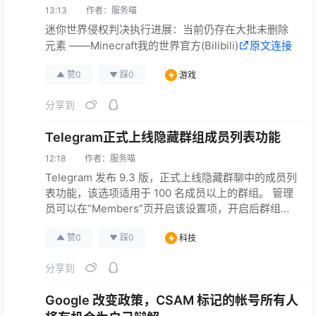
13:13
作者：
服务喵
迷你世界侵权判决执行进展：当前仍存在大批未删除
元素 ——Minecraft我的世界官方(Bilibili)
原文连接
赞
0
踩
0
游戏
分享到
Telegram正式上线隐藏群组成员列表功能
12:18
作者：
服务喵
Telegram 发布 9.3 版，正式上线隐藏群聊中的成员列
表功能，该选项适用于 100 名成员以上的群组。 管理
员可以在“Members”页开启该设置项，开启后群组成
员在列表中将不再显示，但会显示非匿名的管理员，
赞
0
踩
0
科技
普通成员无法通过@来选择某个用户，隐藏功能对旧
版客户端同样生效，在用户的资料页面还是会显示共
分享到
同群组。 —— Telegram Blog
原文连接
Google 改变政策，CSAM 标记的帐号所有人