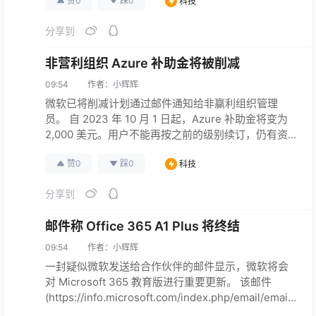
赞
0
踩
0
科技
强调，该套餐无法保障中国内地与香港之间的跨境公
网质量。 随着香港优化线路成本的提升，各大服务商
分享到
相继取消或变相提升了该区域云服务器的价格。 腾讯
云轻量此前也已将老轻量计划下架。目前腾讯云仍是
非营利组织 Azure 补助金将被削减
迫切需要香港优…
09:54
作者：
小辉辉
微软已将削减计划通过邮件通知给非赢利组织管理
员。 自 2023 年 10 月 1 日起，Azure 补助金将变为
2,000 美元。用户不能再按之前的级别续订，仍有资
格的账号每年会获得2,000美元的额度。在此之前，
赞
0
踩
0
科技
Azure 非营利组织可以获得3,500美元的赞助配额。
微软称这一变化是为了确保最大限度地支持更多非营
分享到
利组织。
邮件称 Office 365 A1 Plus 将终结
09:54
作者：
小辉辉
一封疑似微软发送给合作伙伴的邮件显示，微软将会
对 Microsoft 365 教育版进行重要更新。 该邮件
(https://info.microsoft.com/index.php/email/email
Webview?