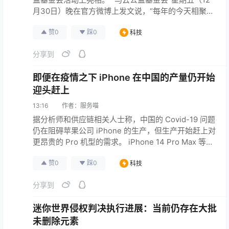
月30日）晚在官方微博上发文说，“每年的今天相聚，
是我们和老师们最默契的约定。 2022年，老师们辛苦
赞
0
踩
0
科技
了，致敬每一位乡村老师，你们的智慧、乐观、阳光
带给我们许多启发与感动！” —— 联合早报
分享到
原文连接
即便在疫情之下 iPhone 在中国的产量仍开始
迎头赶上
13:16
作者：
服务喵
据分析师和供应链相关人士称，中国的 Covid-19 问题
仍在阻碍苹果公司 iPhone 的生产，但生产开始赶上对
更昂贵的 Pro 机型的需求。 iPhone 14 Pro Max 等机
型的起价约为 1,100 美元，是苹果在全球智能手机市场
赞
0
踩
0
科技
整体增长放缓之际增加收入战略不可或缺的一部分。
该策略在 10 月受到打击，当时 Covid-19 爆发袭击了
分享到
由富士康科技集团在中国中部城市郑州运营的 iPh…
原文连接
迷你世界侵权判决执行进展：当前仍存在大批
未删除元素