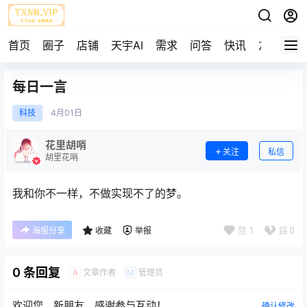
首页
圈子
店铺
天宇AI
需求
问答
快讯
友链
每日一言
科技
4月
01日
花里胡哨
关注
私信
胡里花哨
我和你不一样，不做实现不了的梦。
赞
1
踩
0
海报分享
收藏
举报
0 条回复
文章作者
管理员
A
M
欢迎您，新朋友，感谢参与互动！
确认修改