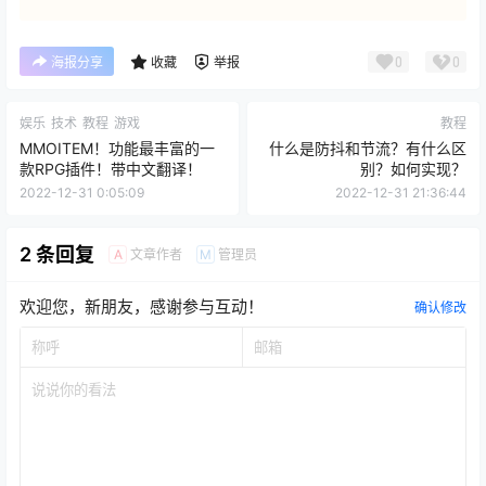
0
0
海报分享
收藏
举报
娱乐
技术
教程
游戏
教程
MMOITEM！功能最丰富的一
什么是防抖和节流？有什么区
款RPG插件！带中文翻译！
别？如何实现？
2022-12-31 0:05:09
2022-12-31 21:36:44
2 条回复
文章作者
管理员
A
M
欢迎您，新朋友，感谢参与互动！
确认修改