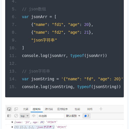
// json数组
var
 jsonArr 
=
[
{
"name"
:
"fd1"
,
"age"
:
20
},
{
"name"
:
"fd2"
,
"age"
:
21
},
"json字符串"
]
console
.
log
(
jsonArr
,
typeof
(
jsonArr
))
// json字符串
var
 jsonString 
=
'{"name": "fd", "age": 20}'
console
.
log
(
jsonString
,
typeof
(
jsonString
))