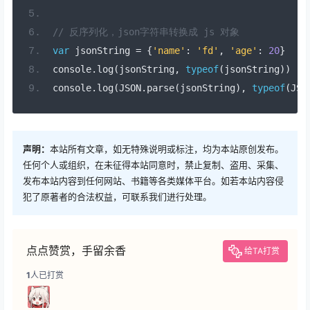
// 反序列化，json字符串转换成 js 对象
var
 jsonString 
=
{
'name'
:
'fd'
,
'age'
:
20
}
console
.
log
(
jsonString
,
typeof
(
jsonString
))
console
.
log
(
JSON
.
parse
(
jsonString
),
typeof
(
JSO
声明：
本站所有文章，如无特殊说明或标注，均为本站原创发布。
任何个人或组织，在未征得本站同意时，禁止复制、盗用、采集、
发布本站内容到任何网站、书籍等各类媒体平台。如若本站内容侵
犯了原著者的合法权益，可联系我们进行处理。
点点赞赏，手留余香
给TA打赏
1
人已打赏