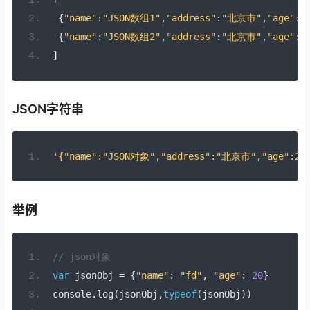
{
"name"
:
"JSON数组1"
,
"address"
:
"北京市"
,
"age"
:
2
{
"name"
:
"JSON数组2"
,
"address"
:
"北京市"
,
"age"
:
2
]
JSON字符串
'{"name":"JSON对象","address":"北京市","age":20
举例
// json对象
var
 jsonObj 
=
{
"name"
:
"fd"
,
"age"
:
20
}
console
.
log
(
jsonObj
,
typeof
(
jsonObj
))