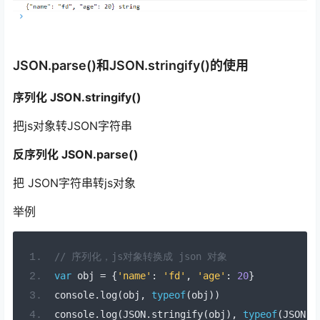
JSON.parse()和JSON.stringify()的使⽤
序列化 JSON.stringify()
把js对象转JSON字符串
反序列化 JSON.parse()
把 JSON字符串转js对象
举例
// 序列化，js对象转换成 json 对象
var
 obj 
=
{
'name'
:
'fd'
,
'age'
:
20
}
console
.
log
(
obj
,
typeof
(
obj
))
console
.
log
(
JSON
.
stringify
(
obj
),
typeof
(
JSON
.
s