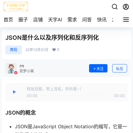
首页
圈子
店铺
天宇AI
需求
问答
快讯
友链
JSON是什么以及序列化和反序列化
0
教程
22年12月31日
rn
关注
私信
若梦小窝
释放双眼，带上耳机，听听看~！
00:00
00:00
JSON的概念
JSON是JavaScript Object Notation的缩写，它是⼀