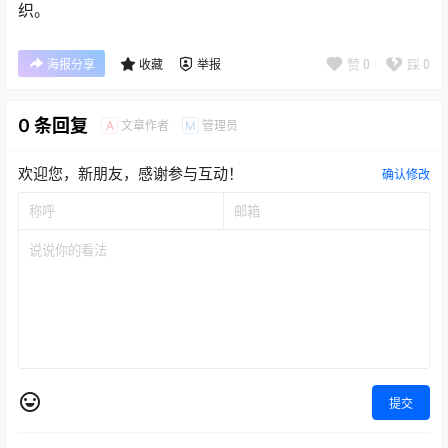
织。
赞
0
踩
0
海报分享
收藏
举报
0 条回复
文章作者
管理员
A
M
欢迎您，新朋友，感谢参与互动！
确认修改
提交