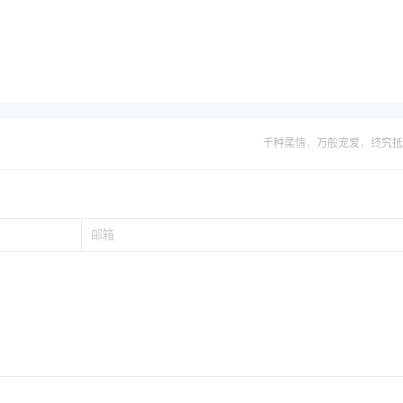
千种柔情，万般宠爱，终究抵