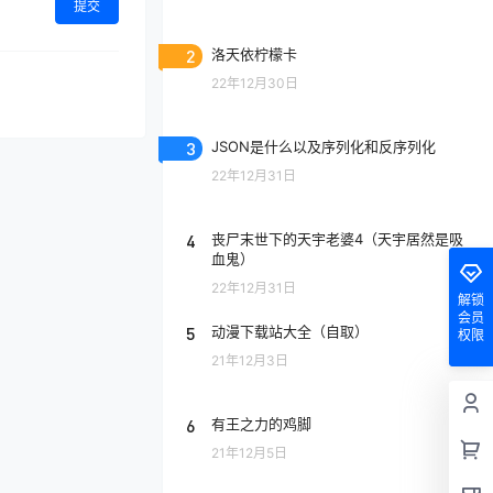
提交
2
洛天依柠檬卡
22年12月30日
3
JSON是什么以及序列化和反序列化
22年12月31日
4
丧尸末世下的天宇老婆4（天宇居然是吸
血鬼）
22年12月31日
解锁
会员
5
动漫下载站大全（自取）
权限
21年12月3日
6
有王之力的鸡脚
21年12月5日