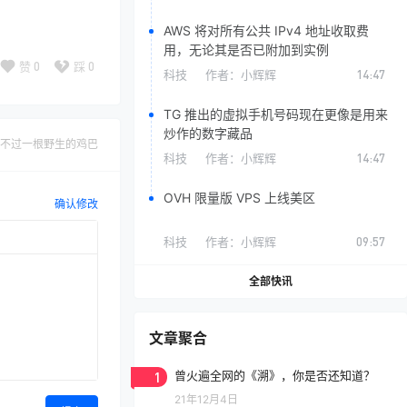
AWS 将对所有公共 IPv4 地址收取费
用，无论其是否已附加到实例
赞
0
踩
0
科技
作者：
小辉辉
14:47
TG 推出的虚拟手机号码现在更像是用来
炒作的数字藏品
不过一根野生的鸡巴
科技
作者：
小辉辉
14:47
OVH 限量版 VPS 上线美区
确认修改
科技
作者：
小辉辉
09:57
全部快讯
文章聚合
1
曾火遍全网的《溯》，你是否还知道？
21年12月4日