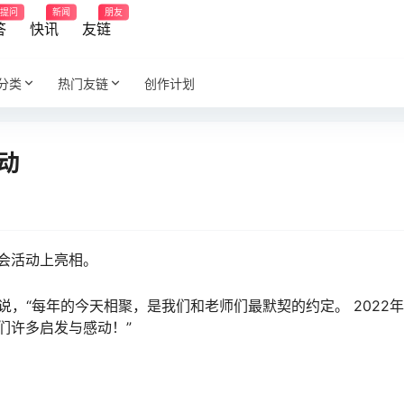
提问
新闻
朋友
答
快讯
友链
分类
热门友链
创作计划
动
会活动上亮相。
文说，“每年的今天相聚，是我们和老师们最默契的约定。 2022
们许多启发与感动！”