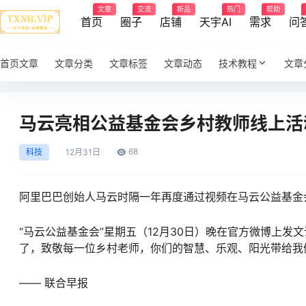
文章
交流
新品
热门
帮助
首页
圈子
店铺
天宇AI
需求
问
首页文章
文章分类
文章标签
文章动态
技术教程
文章
马云亮相公益基金会乡村教师线上活
68
科技
12月
31日
阿里巴巴创始人马云时隔一年再度通过视频在马云公益基金
“马云公益基金会”星期五（12月30日）晚在官方微博上发
了，致敬每一位乡村老师，你们的智慧、乐观、阳光带给我
—— 联合早报