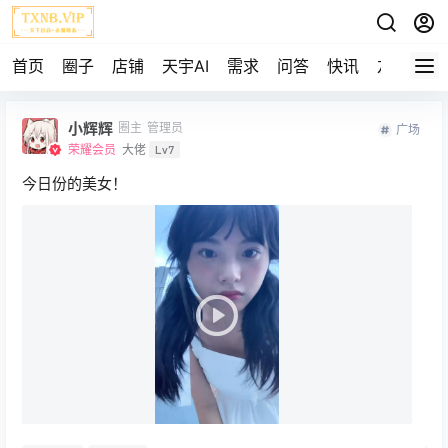
首页
圈子
店铺
天宇AI
需求
问答
快讯
友链
小辉辉
圈主
管理员
广场
荣耀会员
大佬
Lv7
今日份的美女！