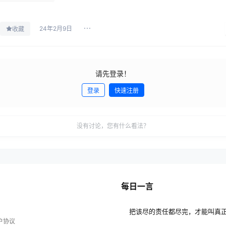
24年2月9日
收藏
请先登录！
登录
快速注册
没有讨论，您有什么看法？
每日一言
把该尽的责任都尽完，才能叫真
户协议