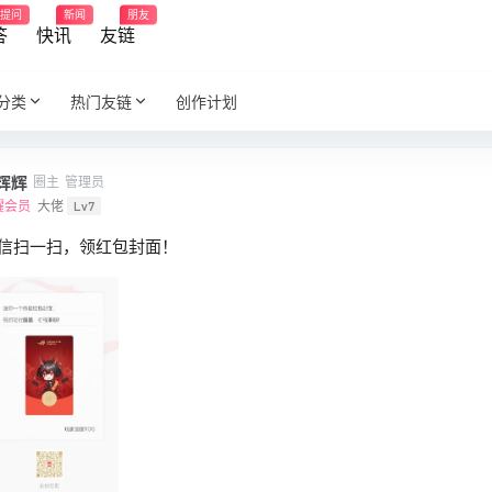
提问
新闻
朋友
答
快讯
友链
分类
热门友链
创作计划
辉辉
圈主
管理员
耀会员
大佬
Lv7
信扫一扫，领红包封面！