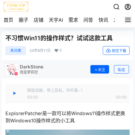
首页
圈子
店铺
天宇AI
需求
问答
快讯
友链
不习惯Win11的操作样式？试试这款工具
0
未分类
24年8月11日
前往下载
DarkStone
关注
私信
我是萝莉控
释放双眼，带上耳机，听听看~！
00:00
00:00
ExplorerPatcher是一款可以将Windows11操作样式更换
到Windows10操作样式的小工具