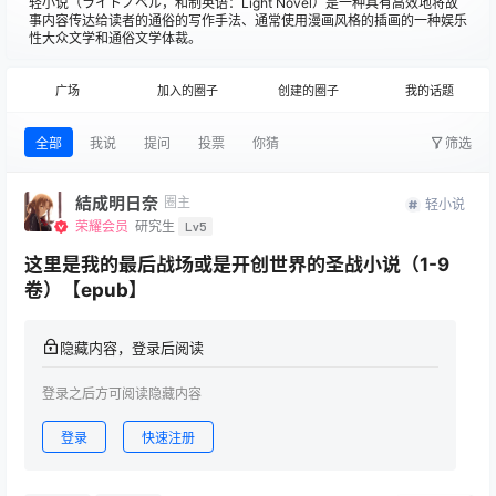
轻小说（ライトノベル，和制英语：Light Novel）是一种具有高效地将故
事内容传达给读者的通俗的写作手法、通常使用漫画风格的插画的一种娱乐
性大众文学和通俗文学体裁。
广场
加入的圈子
创建的圈子
我的话题
全部
我说
提问
投票
你猜
筛选
結成明日奈
圈主
轻小说
荣耀会员
研究生
Lv5
这里是我的最后战场或是开创世界的圣战小说（1-9
卷）【epub】
隐藏内容，登录后阅读
登录之后方可阅读隐藏内容
登录
快速注册