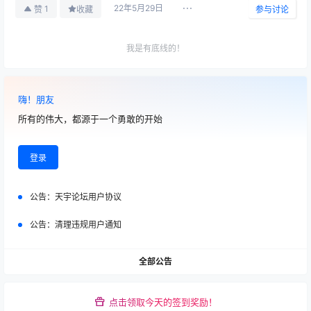
22年5月29日
1
赞
收藏
参与讨论
我是有底线的！
白嫖无罪
2025-09-06
嗨！朋友
嫖？剽窃！
13:34:04
所有的伟大，都源于一个勇敢的开始
明日方舟
2025-09-05
嘿嘿，明日方舟和mygo联动喔
01:08:28
登录
广场
公告：
天宇论坛用户协议
2025-08-17
一觉醒来我家猫跳窗跑了 :（
08:32:34
公告：
清理违规用户通知
原神
2025-08-17
不知道该留哪个
全部公告
08:31:18
原神
点击领取今天的签到奖励！
2025-08-16