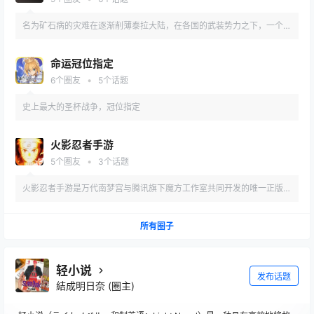
名为矿石病的灾难在逐渐削薄泰拉大陆，在各国的武装势力之下，一个名
为罗德岛的制药公司站了出来
命运冠位指定
•
6
个圈友
5
个话题
史上最大的圣杯战争，冠位指定
火影忍者手游
•
5
个圈友
3
个话题
火影忍者手游是万代南梦宫与腾讯旗下魔方工作室共同开发的唯一正版火
影格斗手游
所有圈子
轻小说
发布话题
結成明日奈
(圈主)