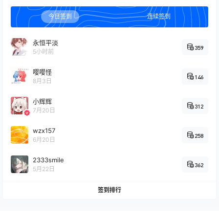
无题 如图😋
18:51:29
今日签到
连续签到
原神
2025-08-16
这种情况怎么办🤓👆
18:27:04
永恒平淡
359
5小时前
我的世界
2025-07-04
嘤嘤怪
推荐大伙玩玩落幕曲整合包
04:12:41
146
8月3日
明日方舟
小辉辉
2025-07-04
312
真的会有人从2019肝到现在完全满签吗？
7月20日
04:02:27
wzx157
影视库
258
6月20日
你好，我是天宇，这是我的看番神器，免费
看番是我的秘密武器，不要告诉别人哦，建
2333smile
2024-12-14
362
议ipv6直连哦！ http://na ……
5月22日
09:53:02
签到排行
命运冠位指定
2024-11-03
这下真绷不住了
00:40:03