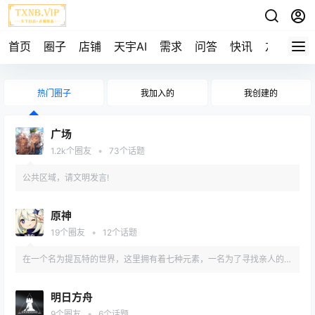
首页
圈子
店铺
天宇AI
需求
问答
快讯
友链
热门圈子
我加入的
我创建的
广场
•
1.2k
个圈友
73
个话题
公共区域，请文明发言!
原神
•
19
个圈友
12
个话题
在一个名为提瓦特的世界，这里拥有着七种元素，一名为了寻找亲人的旅
行者在此踏上旅途，在这旅途中这名旅者又会经历什么呢？
明日方舟
•
9
个圈友
6
个话题