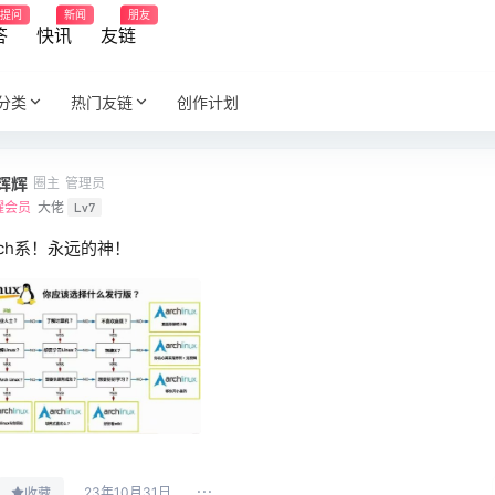
提问
新闻
朋友
答
快讯
友链
分类
热门友链
创作计划
辉辉
圈主
管理员
耀会员
大佬
Lv7
rch系！永远的神！
23年10月31日
收藏