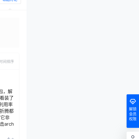
发布
时间排序
装包，解
看装了
利用率
解锁
么折腾都
会员
用它非
权限
arch