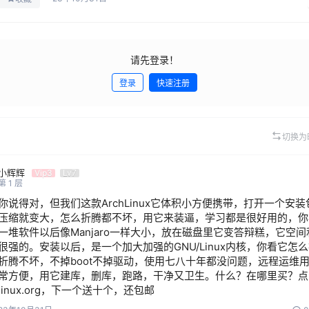
请先登录！
登录
快速注册
切换为
小辉辉
Vip3
Lv7
第
1
层
你说得对，但我们这款ArchLinux它体积小方便携带，打开一个安
压缩就变大，怎么折腾都不坏，用它来装逼，学习都是很好用的，你
一堆软件以后像Manjaro一样大小，放在磁盘里它变答辩糕，它空间
很强的。安装以后，是一个加大加强的GNU/Linux内核，你看它怎
折腾不坏，不掉boot不掉驱动，使用七八十年都没问题，远程运维
常方便，用它建库，删库，跑路，干净又卫生。什么？在哪里买？点击
linux.org，下一个送十个，还包邮