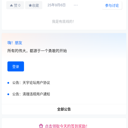
25年9月6日
0
赞
收藏
参与讨论
我是有底线的！
白嫖无罪
2025-09-06
嗨！朋友
嫖？剽窃！
13:34:04
所有的伟大，都源于一个勇敢的开始
明日方舟
2025-09-05
嘿嘿，明日方舟和mygo联动喔
01:08:28
登录
广场
公告：
天宇论坛用户协议
2025-08-17
一觉醒来我家猫跳窗跑了 :（
08:32:34
公告：
清理违规用户通知
原神
2025-08-17
不知道该留哪个
全部公告
08:31:18
原神
点击领取今天的签到奖励！
2025-08-16