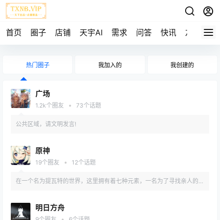
首页
圈子
店铺
天宇AI
需求
问答
快讯
友链
热门圈子
我加入的
我创建的
广场
•
1.2k
个圈友
73
个话题
公共区域，请文明发言!
原神
•
19
个圈友
12
个话题
在一个名为提瓦特的世界，这里拥有着七种元素，一名为了寻找亲人的旅
行者在此踏上旅途，在这旅途中这名旅者又会经历什么呢？
明日方舟
•
9
个圈友
6
个话题