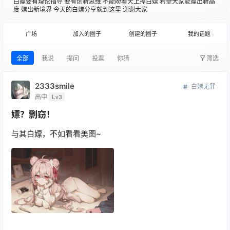
白嫖要有理论指导 要有创新思维 不能盼着天上掉白嫖 希望大家能嫖出新高
度 嫖出新境界 今天的白嫖分享就到这里 谢谢大家
广场
加入的圈子
创建的圈子
我的话题
全部
我说
提问
投票
你猜
筛选
2333smile
白嫖无罪
高中
Lv3
嫖？剽窃！
与其白嫖，不如看看美图~