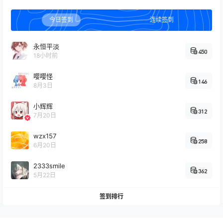
无题 如图😋
18:51:29
今日签到
连续签到
原神
2025-08-16
这种情况怎么办🤓👆
18:27:04
永恒平淡
450
18小时前
我的世界
2025-07-04
嘤嘤怪
推荐大伙玩玩落幕曲整合包
04:12:41
146
8月3日
明日方舟
小辉辉
2025-07-04
312
真的会有人从2019肝到现在完全满签吗？
7月20日
04:02:27
wzx157
影视库
258
6月20日
你好，我是天宇，这是我的看番神器，免费
看番是我的秘密武器，不要告诉别人哦，建
2333smile
2024-12-14
362
议ipv6直连哦！ http://na ……
5月22日
09:53:02
签到排行
命运冠位指定
2024-11-03
这下真绷不住了
00:40:03