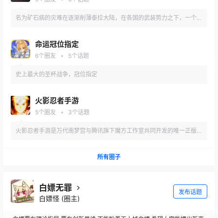
名为矿石病的灾难在逐渐削薄泰拉大陆，在各国的武装势力之下，一个名
为罗德岛的制药公司站了出来
命运冠位指定
•
6
个圈友
5
个话题
史上最大的圣杯战争，冠位指定
火影忍者手游
•
5
个圈友
3
个话题
火影忍者手游是万代南梦宫与腾讯旗下魔方工作室共同开发的唯一正版火
影格斗手游
所有圈子
白嫖无罪
发布话题
白嫖怪
(圈主)