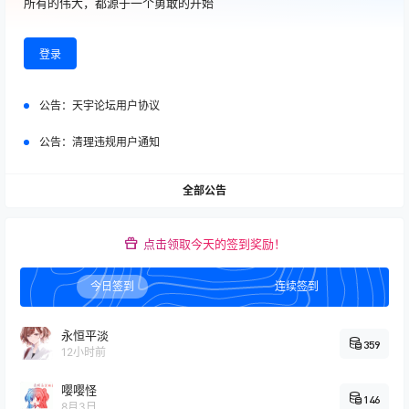
所有的伟大，都源于一个勇敢的开始
明日方舟
2025-09-05
嘿嘿，明日方舟和mygo联动喔
01:08:28
登录
广场
公告：
天宇论坛用户协议
2025-08-17
一觉醒来我家猫跳窗跑了 :（
08:32:34
公告：
清理违规用户通知
原神
2025-08-17
不知道该留哪个
全部公告
08:31:18
原神
点击领取今天的签到奖励！
2025-08-16
无题 如图😋
18:51:29
今日签到
连续签到
原神
2025-08-16
这种情况怎么办🤓👆
18:27:04
永恒平淡
359
12小时前
我的世界
2025-07-04
嘤嘤怪
推荐大伙玩玩落幕曲整合包
04:12:41
146
8月3日