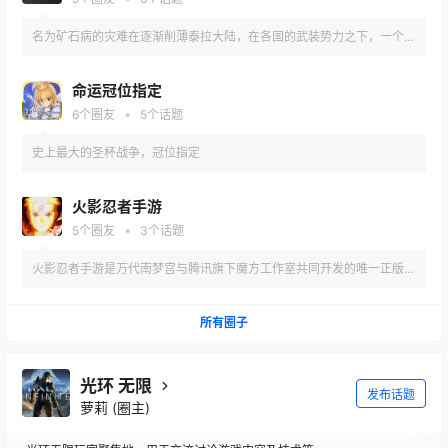
名为矿石病的灾难在逐渐削薄泰拉大陆，在各国的武装势力之下，一个名
为罗德岛的制药公司站了出来
命运冠位指定
•
6
个圈友
5
个话题
史上最大的圣杯战争，冠位指定
火影忍者手游
•
5
个圈友
3
个话题
火影忍者手游是万代南梦宫与腾讯旗下魔方工作室共同开发的唯一正版火
影格斗手游
所有圈子
光环 无限
发布话题
萝莉
(圈主)