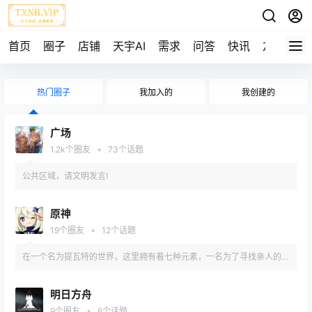
首页
圈子
店铺
天宇AI
需求
问答
快讯
友链
热门圈子
我加入的
我创建的
广场
•
1.2k
个圈友
73
个话题
公共区域，请文明发言!
原神
•
19
个圈友
12
个话题
在一个名为提瓦特的世界，这里拥有着七种元素，一名为了寻找亲人的旅
行者在此踏上旅途，在这旅途中这名旅者又会经历什么呢？
明日方舟
•
9
个圈友
6
个话题