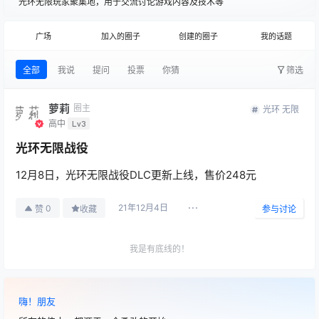
光环无限玩家聚集地，用于交流讨论游戏内容及技术等
广场
加入的圈子
创建的圈子
我的话题
全部
我说
提问
投票
你猜
筛选
萝莉
圈主
光环 无限
高中
Lv3
光环无限战役
12月8日，光环无限战役DLC更新上线，售价248元
21年12月4日
0
赞
收藏
参与讨论
我是有底线的！
白嫖无罪
2025-09-06
嗨！朋友
嫖？剽窃！
13:34:04