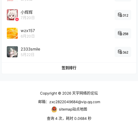
明日方舟
小辉辉
2025-07-04
312
真的会有人从2019肝到现在完全满签吗？
7月20日
04:02:27
wzx157
影视库
258
6月20日
你好，我是天宇，这是我的看番神器，免费
看番是我的秘密武器，不要告诉别人哦，建
2333smile
2024-12-14
362
议ipv6直连哦！ http://na ……
5月22日
09:53:02
签到排行
命运冠位指定
2024-11-03
这下真绷不住了
00:40:03
广场
Copyright © 2026
天宇网络的论坛
尊敬的天宇, 我想借此机会向您表达我对您
邮箱：zxc2822049684@vip.qq.com
的深深敬意和赞赏。您的才华横溢、智慧卓
sitemap站点地图
2024-11-01
越,无论在工作还是生活中 ……
15:27:35
查询 4 次，耗时 0.0684 秒
广场
2024-08-13