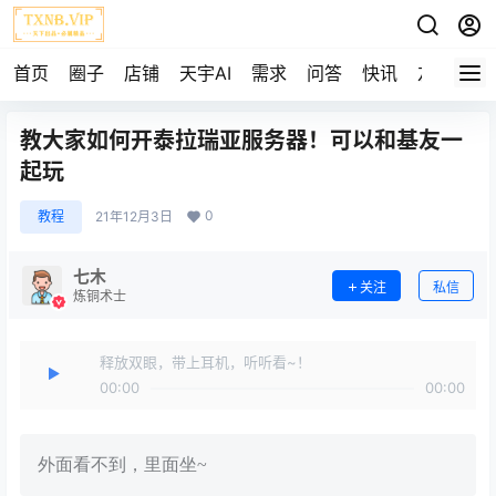
首页
圈子
店铺
天宇AI
需求
问答
快讯
友链
教大家如何开泰拉瑞亚服务器！可以和基友一
起玩
0
教程
21年12月3日
七木
关注
私信
炼铜术士
释放双眼，带上耳机，听听看~！
00:00
00:00
外面看不到，里面坐~