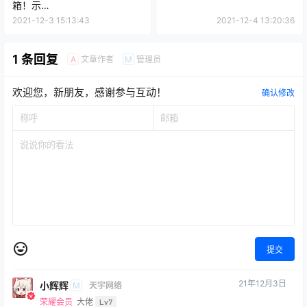
箱！示
例:12377@gov.email.cn
2021-12-3 15:13:43
2021-12-4 13:20:36
1 条回复
文章作者
管理员
A
M
欢迎您，新朋友，感谢参与互动！
确认修改
提交
21年12月3日
小辉辉
M
天宇网络
荣耀会员
大佬
Lv7