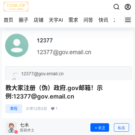
首页
圈子
店铺
天宇AI
需求
问答
快讯
友链
教大家注册（伪）政府.gov邮箱！示
例:12377@gov.email.cn
1
教程
21年12月3日
七木
关注
私信
炼铜术士