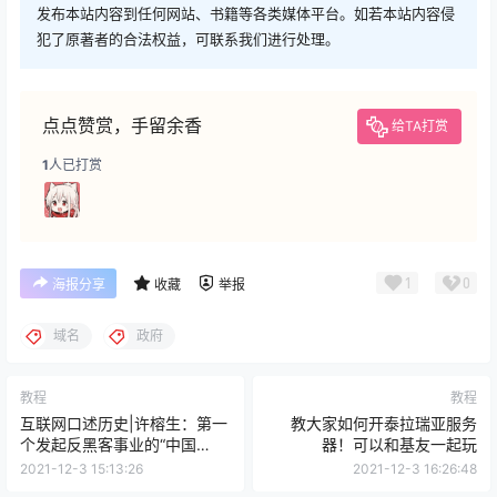
发布本站内容到任何网站、书籍等各类媒体平台。如若本站内容侵
犯了原著者的合法权益，可联系我们进行处理。
点点赞赏，手留余香
给TA打赏
1
人已打赏
1
0
海报分享
收藏
举报
域名
政府
教程
教程
互联网口述历史|许榕生：第一
教大家如何开泰拉瑞亚服务
个发起反黑客事业的“中国
器！可以和基友一起玩
Internet之父”
2021-12-3 15:13:26
2021-12-3 16:26:48