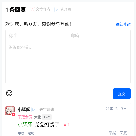
1 条回复
文章作者
管理员
A
M
欢迎您，新朋友，感谢参与互动！
确认修改
提交
21年12月3日
小辉辉
M
天宇网络
荣耀会员
大佬
Lv7
小辉辉
给您打赏了
￥1
举报
回复
0
0