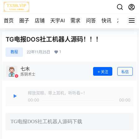
首页
圈子
店铺
天宇AI
需求
问答
快讯
友链
TG电报DOS社工机器人源码！！！
1
教程
22年11月25日
七木
关注
私信
炼铜术士
释放双眼，带上耳机，听听看~！
00:00
00:00
TG电报DOS社工机器人源码下载