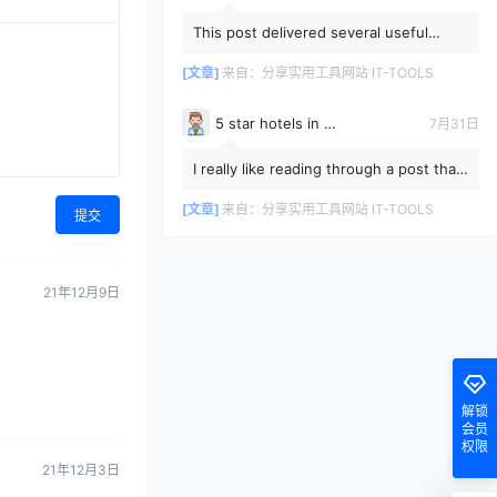
This post delivered several useful
ideas to consider during my research
and I look forward to rea...
[文章]
来自：
分享实用工具网站 IT-TOOLS
5 star hotels in istanbul bosphorus
7月31日
I really like reading through a post that
can make men and women think. Also,
thank you for allow...
[文章]
来自：
分享实用工具网站 IT-TOOLS
提交
21年12月9日
解锁
会员
权限
21年12月3日