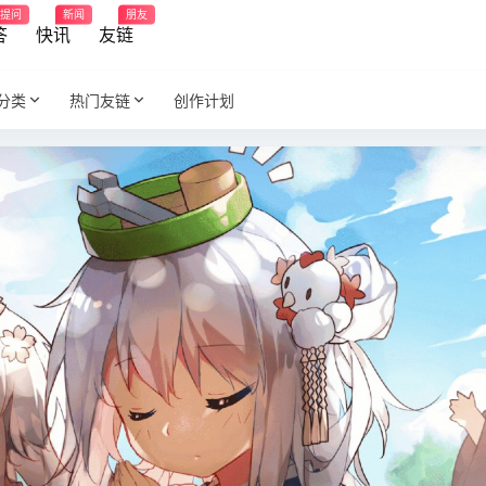
提问
新闻
朋友
答
快讯
友链
分类
热门友链
创作计划