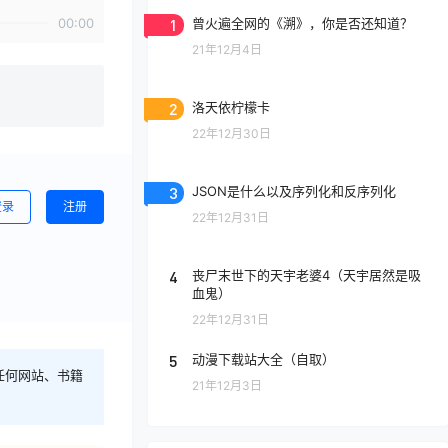
00:00
1
曾火遍全网的《溯》，你是否还知道？
21年12月4日
2
洛天依柠檬卡
22年12月30日
3
JSON是什么以及序列化和反序列化
登录
注册
22年12月31日
4
丧尸末世下的天宇老婆4（天宇居然是吸
血鬼）
22年12月31日
5
动漫下载站大全（自取）
任何网站、书籍
21年12月3日