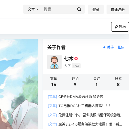
文章
登录
快速注册
投稿
关于作者
关注
私信
七木
大学
Lv4
文章
评论
关注
粉丝
14
9
1
8
[文章]
CF卡丘DMA源码开源 易语言
[文章]
TG电报DOS社工机器人源码！！！
[文章]
免费注册个体户营业执照出证保姆级教程
(需18周)
[文章]
原神3.2-4.0服务端数据大泄露！附下载地