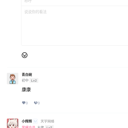
青白碗
初中
Lv2
康康
0
0
小辉辉
天宇网络
M
荣耀会员
大佬
Lv7