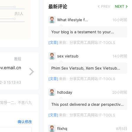
最新评论
PREV
NEXT
共1人
What lifestyle factors weaken immunity
10小时前
Your blog is a testament to your
dedication to your craft. Your
commitment to excellence is evide...
[文章]
来自：
分享实用工具网站 IT-TOOLS
sex vietsub
14小时前
教程
mail.cn
Phim Sex Vietsub, Xem Sex Vietsub
JAV Phụ Đề Tại Vlxvn | Vlxvn.Top
[文章]
来自：
分享实用工具网站 IT-TOOLS
2-3 15:13:43
hdtoday
20小时前
常想一二，不思八九
This post delivered a clear perspective
on the topic when I needed it most and
I look forward to ...
[文章]
来自：
分享实用工具网站 IT-TOOLS
确认修改
flixhq
8月5日