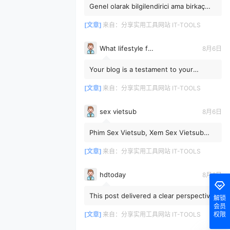
Genel olarak bilgilendirici ama birkaç
detay daha eklenebilirdi.
[文章]
来自：
分享实用工具网站 IT-TOOLS
What lifestyle factors weaken immunity
8月6日
Your blog is a testament to your
dedication to your craft. Your
commitment to excellence is evide...
[文章]
来自：
分享实用工具网站 IT-TOOLS
sex vietsub
8月6日
Phim Sex Vietsub, Xem Sex Vietsub
JAV Phụ Đề Tại Vlxvn | Vlxvn.Top
[文章]
来自：
分享实用工具网站 IT-TOOLS
hdtoday
8月6日
This post delivered a clear perspective
解锁
on the topic when I needed it most and
会员
I look forward to ...
[文章]
来自：
分享实用工具网站 IT-TOOLS
权限