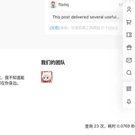
flixhq
8月5日
This post delivered several useful
ideas to consider during my research
and I look forward to rea...
[文章]
来自：
分享实用工具网站 IT-TOOLS
我们的团队
笑，我不知道能
留在你身边。
查询 23 次，耗时 0.0769 秒