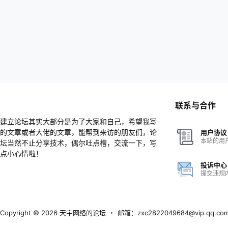
联系与合作
建立论坛其实大部分是为了大家和自己，希望我写
的文章或者大佬的文章，能帮到来访的朋友们，论
用户协议
本站的用
坛当然不止分享技术，偶尔吐点槽，交流一下，写
点小心情啦！
投诉中心
提交违规
Copyright © 2026
天宇网络的论坛
・
邮箱：zxc2822049684@vip.qq.co