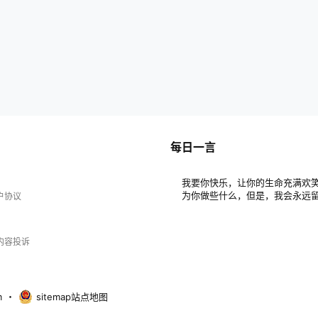
每日一言
我要你快乐，让你的生命充满欢
为你做些什么，但是，我会永远
户协议
内容投诉
m
・
sitemap站点地图