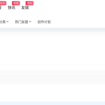
提问
新闻
朋友
答
快讯
友链
分类
热门友链
创作计划