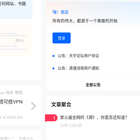
任何网站、书籍
嗨！朋友
所有的伟大，都源于一个勇敢的开始
登录
共0人
公告：
天宇论坛用户协议
公告：
清理违规用户通知
全部公告
nux
技术
教程
塔可搭VPN
文章聚合
1
曾火遍全网的《溯》，你是否还知道？
2-4 19:00:33
21年12月4日
常想一二，不思八九