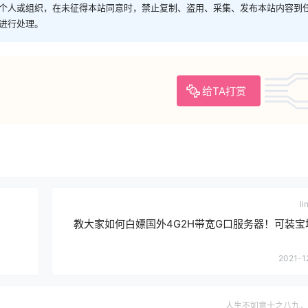
个人或组织，在未征得本站同意时，禁止复制、盗用、采集、发布本站内容到
进行处理。
给TA打赏
li
教大家如何白嫖国外4G2H带宽G口服务器！可装宝
2021-1
人生不如意十之八九，