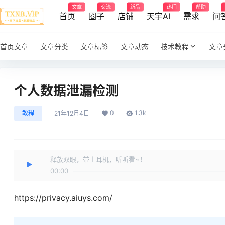
文章
交流
新品
热门
帮助
首页
圈子
店铺
天宇AI
需求
问
首页文章
文章分类
文章标签
文章动态
技术教程
文章
个人数据泄漏检测
0
1.3k
教程
21年12月4日
释放双眼，带上耳机，听听看~！
00:00
https://privacy.aiuys.com/