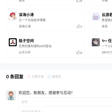
未名
冷樱
0
直运行
Mine
建的，
行为，热
深海小涛
云游
Mine
又一个垃圾技术博客
希望能
度，没
为他人
给需要
深海小涛
未名
1
极子空间
✨~ 
优秀的素材源码AI问答站
一个小
性的文
公子小升
SRYCT
0
论坛发
软件，
0 条回复
文章作者
管理员
A
M
欢迎您，新朋友，感谢参与互动！