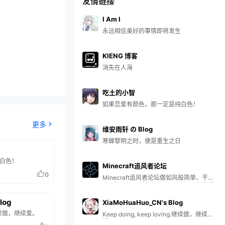
友情链接
I Am I
永远相信美好的事情即将发生
KIENG 博客
消失在人海
吃土的小智
如果恋爱有颜色，那一定是纯白色！
更多
维安雨轩 の Blog
寒蝉黎明之时，便是重生之日
白色！
Minecraft追风者论坛
0
Minecraft追风者论坛做如风般简单、干
净、好用、公益的Minecraft论坛，为热爱
MC的人们一直运行下去~追风者论坛是为
满足热爱沙盒游戏Minecraft的玩家们日益
log
XiaMoHuaHuo_CN's Blog
增长的美好生活需要创建的，完全用爱发
ng.继续做，继续爱。
Keep doing, keep loving.继续做，继续
电；由于不满某些论坛的某些行为，热爱
爱。
Minecraft的人们共建了一个新的Minecraft