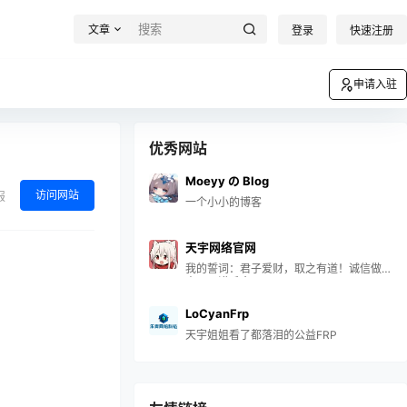
文章
登录
快速注册
申请入驻
优秀网站
Moeyy の Blog
访问网站
报
一个小小的博客
天宇网络官网
我的誓词：君子爱财，取之有道！诚信做
事，一诺千金！
LoCyanFrp
天宇姐姐看了都落泪的公益FRP