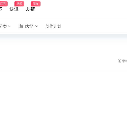
提问
新闻
朋友
答
快讯
友链
分类
热门友链
创作计划
举