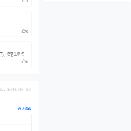
1
聊天分享站。这里没有复杂的等级制度，没
有眼花的广告，只有简单的交互逻辑提供给
需要的玩家们。提供服务…
0
运工，记录生活点滴
所有温柔。
0
风，偏偏孤倨引山洪
确认修改