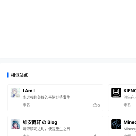
相似站点
I Am I
KIEN
永远相信美好的事情即将发生
消失在
未名
未名
0
维安雨轩 の Blog
Min
寒蝉黎明之时，便是重生之日
Mine
用、公益