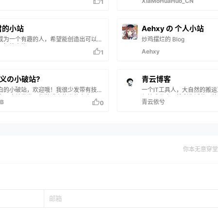
XiaMoHuaHuo_CN
1
下去~追风者论坛是为满足热爱沙盒游戏
craft的玩家们日益增长的美好生活需要创
完全用爱发电；由于不满某些论坛的某些
爱Minecraft的人们共建了一个新的
君的小站
Aehxy の 个人小站
craft聊天分享站。这里没有复杂的等级制
成为一个有趣的人，希望能创造出可以成
炒鸡摆烂的 Blog
有眼花的广告，只有简单的交互逻辑提供
回忆的事物。
的玩家们。提供服务…
Aehxy
1
任义の小破站?
青云博客
白的小破站，欢迎哦！我很少发带有技术
一个IT工具人，大自然的搬
章，也就发发一些游戏宣传类的文章，跟
与技术分享，搜刮生活藏下的
B
青云依兮
0
帖差不多。但也会推荐一些软件，有用的
和一点“就一点”技术类知识。
你本无意穿堂