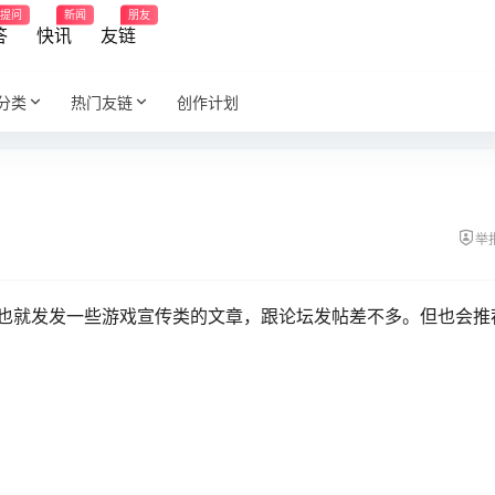
提问
新闻
朋友
答
快讯
友链
分类
热门友链
创作计划
举
也就发发一些游戏宣传类的文章，跟论坛发帖差不多。但也会推