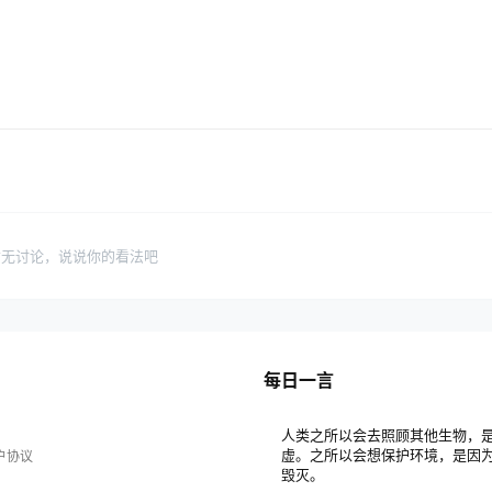
暂无讨论，说说你的看法吧
每日一言
人类之所以会去照顾其他生物，
虚。之所以会想保护环境，是因
户协议
毁灭。