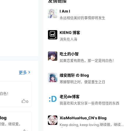
友情链接
I Am I
永远相信美好的事情即将发生
KIENG 博客
消失在人海
吃土的小智
如果恋爱有颜色，那一定是纯白色！
更多
维安雨轩 の Blog
寒蝉黎明之时，便是重生之日
白色！
老兄de博客
0
我喜欢和大家分享一些奇奇怪怪的东西
log
XiaMoHuaHuo_CN's Blog
ng.继续做，继续爱。
Keep doing, keep loving.继续做，继续
爱。