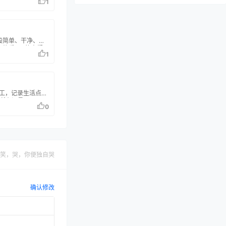
1
如风般简单、干净、好
，为热爱MC的人们一
1
满足热爱沙盒游戏
增长的美好生活需要创
满某些论坛的某些
们共建了一个新的
这里没有复杂的等级制
运工，记录生活点滴
单的交互逻辑提供
所有温柔。
0
笑，哭，你便独自哭
确认修改