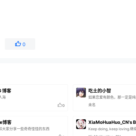
0
G 博客
吃土的小智
人海
如果恋爱有颜色，那一定是纯
未名
0
e博客
XiaMoHuaHuo_CN's B
和大家分享一些奇奇怪怪的东西
Keep doing, keep lovi