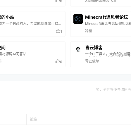
XiaMoHuaHuo_CN
0
君的小站
Minecraft追风者论坛
成为一个有趣的人，希望能创造出可以成
Minecraft追风者论坛做
回忆的事物。
用、公益的Minecraft论坛
冷樱
1
直运行下去~追风者论坛是为
Minecraft的玩家们日益
建的，完全用爱发电；由于不
行为，热爱Minecraft的人
空间
青云博客
Minecraft聊天分享站。
素材源码AI问答站
一个IT工具人，大自然的搬
度，没有眼花的广告，只有简
与技术分享，搜刮生活藏下的
给需要的玩家们。提供服务…
升
青云依兮
0
笑，全世界便与你同声