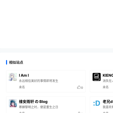
相似站点
I Am I
KIEN
永远相信美好的事情即将发生
消失在
未名
未名
0
维安雨轩 の Blog
老兄d
寒蝉黎明之时，便是重生之日
我喜欢