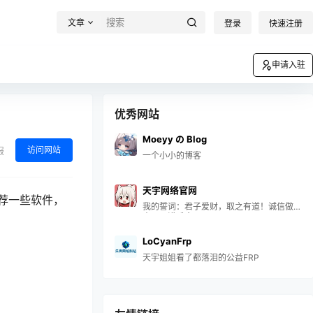
文章
登录
快速注册
申请入驻
优秀网站
Moeyy の Blog
访问网站
报
一个小小的博客
天宇网络官网
荐一些软件，
我的誓词：君子爱财，取之有道！诚信做
事，一诺千金！
LoCyanFrp
天宇姐姐看了都落泪的公益FRP