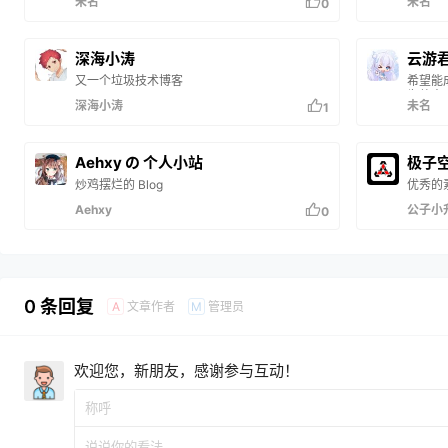
未名
未名
0
深海小涛
云游
又一个垃圾技术博客
希望能
为他人
深海小涛
未名
1
Aehxy の 个人小站
极子
炒鸡摆烂的 Blog
优秀的
Aehxy
公子小
0
0 条回复
文章作者
管理员
A
M
欢迎您，新朋友，感谢参与互动！