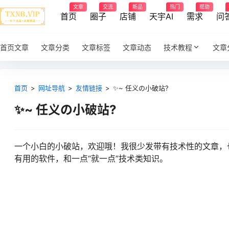
文章
交流
新品
热门
帮助
首页
圈子
店铺
天宇AI
需求
问
首页文章
文章分类
文章标签
文章动态
技术教程
文章
首页
>
网址导航
>
友情链接
>
✨~ 任义の小破站?
✨~ 任义の小破站?
一个小白的小破站，欢迎哦！我很少发带有技术性的文章，
有用的软件，和一点“就一点”技术类知识。