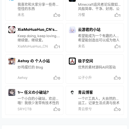
我喜欢和大家分享一些奇奇
Minecraft追风者论坛做如
怪怪的东西
风般简单、干净、好用、公
益的Minecraft论坛，为热
未名
冷樱
0
1
爱MC的人们一直运行下去~
追风者论坛是为满足热爱沙
盒游戏Minecraft的玩家们
XiaMoHuaHuo_CN's
云游君的小站
日益增长的美好生活需要创
建的，完全用爱发电；由于
Blog
Keep doing, keep loving.
希望能成为一个有趣的人，
不满某些论坛的某些行为，
继续做，继续爱。
希望能创造出可以成为他人
热爱Minecraft的人们共建
回忆的事物。
XiaMoHuaHuo_CN
未名
1
1
了一个新的Minecraft聊天
分享站。这里没有复杂的等
级制度，没有眼花的广告，
Aehxy の 个人小站
只有简单的交互逻辑提供给
极子空间
需要的玩家们。提供服务…
炒鸡摆烂的 Blog
优秀的素材源码AI问答站
Aehxy
公子小升
0
0
✨~ 任义の小破站?
青云博客
一个小白的小破站，欢迎
一个IT工具人，大自然的搬
哦！我很少发带有技术性的
运工，记录生活点滴与技术
文章，也就发发一些游戏宣
分享，搜刮生活藏下的所有
SRYCTB
青云依兮
0
0
传类的文章，跟论坛发帖差
温柔。
不多。但也会推荐一些软
件，有用的软件，和一点
“就一点”技术类知识。