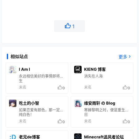
1
相似站点
更多
I Am I
KIENG 博客
永远相信美好的事情即将发
消失在人海
生
未名
未名
0
0
吃土的小智
维安雨轩 の Blog
如果恋爱有颜色，那一定是
寒蝉黎明之时，便是重生之
纯白色！
日
未名
未名
0
0
老兄de博客
Minecraft追风者论坛