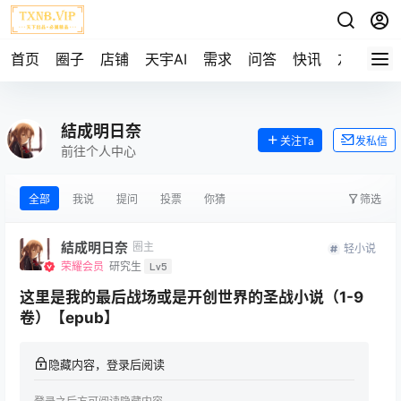
首页
圈子
店铺
天宇AI
需求
问答
快讯
友链
結成明日奈
关注Ta
发私信
前往个人中心
全部
我说
提问
投票
你猜
筛选
結成明日奈
圈主
轻小说
荣耀会员
研究生
Lv5
这里是我的最后战场或是开创世界的圣战小说（1-9
卷）【epub】
隐藏内容，登录后阅读