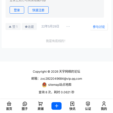
登录之后方可阅读隐藏内容
登录
快速注册
22年5月29日
1
赞
收藏
参与讨论
我是有底线的！
哔哩哔哩
2021-12-11
如何评价两千万秽土转生事件
02:12:18
Copyright © 2026
天宇网络的论坛
steam
2021-12-07
邮箱：zxc2822049684@vip.qq.com
说说你在steam入库的第一款游戏是什么？
19:46:19
sitemap站点地图
游戏王.决斗链接
查询 8 次，耗时 0.0621 秒
2021-12-07
防止真红眼玩家为所欲为
14:24:57
首页
圈子
商铺
快讯
认证
我的
蕾姆yyds