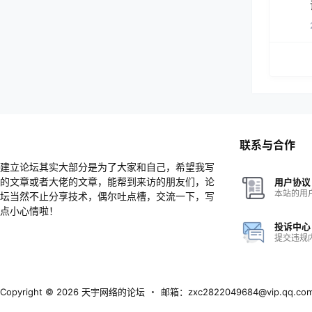
联系与合作
建立论坛其实大部分是为了大家和自己，希望我写
的文章或者大佬的文章，能帮到来访的朋友们，论
用户协议
本站的用
坛当然不止分享技术，偶尔吐点槽，交流一下，写
点小心情啦！
投诉中心
提交违规
Copyright © 2026
天宇网络的论坛
・
邮箱：zxc2822049684@vip.qq.co