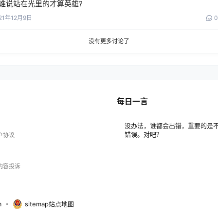
谁说站在光里的才算英雄?
21年12月9日
0
没有更多讨论了
每日一言
没办法，谁都会出错，重要的是
错误。对吧？
户协议
内容投诉
m
・
sitemap站点地图