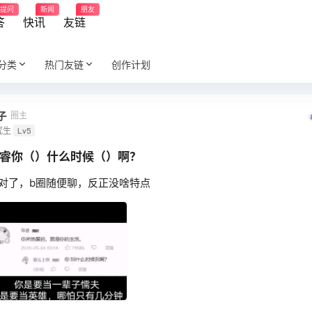
提问
新闻
朋友
答
快讯
友链
分类
热门友链
创作计划
子
圈主
究生
Lv5
睿你（）什么时候（）啊？
对了，b圈随便聊，反正没啥特点