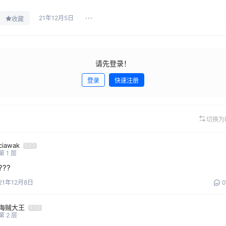
21年12月5日
收藏
请先登录！
登录
快速注册
切换为
ciawak
Lv1
第
1
层
???
21年12月8日
0
海贼大王
Lv1
第
2
层