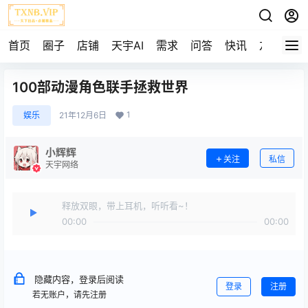
首页
圈子
店铺
天宇AI
需求
问答
快讯
友链
100部动漫角色联手拯救世界
1
娱乐
21年12月6日
小辉辉
关注
私信
天宇网络
释放双眼，带上耳机，听听看~！
00:00
00:00
隐藏内容，登录后阅读
登录
注册
若无账户，请先注册