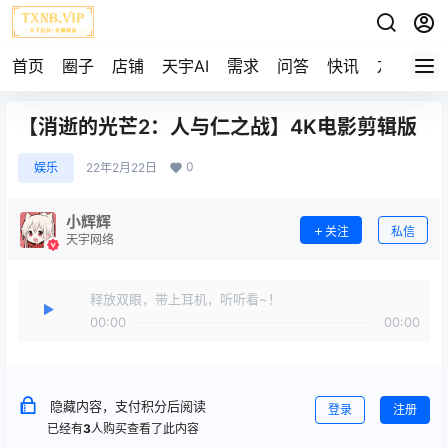
首页
圈子
店铺
天宇AI
需求
问答
快讯
友链
【消逝的光芒2：人与仁之战】4K电影剪辑版
0
娱乐
22年2月22日
小辉辉
关注
私信
天宇网络
释放双眼，带上耳机，听听看~！
00:00
00:00
隐藏内容，支付积分后阅读
登录
注册
已经有
3
人购买查看了此内容