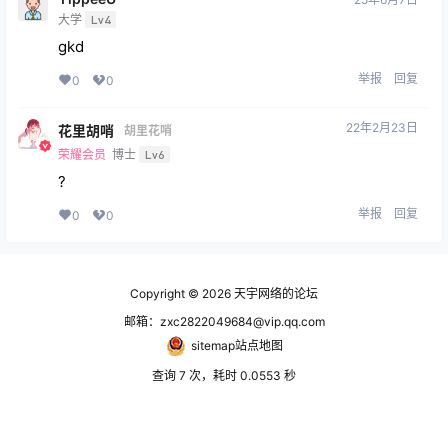
大学
Lv4
gkd
举报
回复
0
0
22年2月23日
花里胡哨
胡里花哨
荣耀会员
博士
Lv6
?
举报
回复
0
0
Copyright © 2026
天宇网络的论坛
邮箱：zxc2822049684@vip.qq.com
sitemap站点地图
查询 7 次，耗时 0.0553 秒