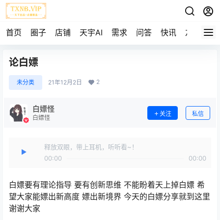
首页
圈子
店铺
天宇AI
需求
问答
快讯
友链
论白嫖
2
未分类
21年12月2日
白嫖怪
关注
私信
白嫖怪
释放双眼，带上耳机，听听看~！
00:00
00:00
白嫖要有理论指导 要有创新思维 不能盼着天上掉白嫖 希
望大家能嫖出新高度 嫖出新境界 今天的白嫖分享就到这里
谢谢大家