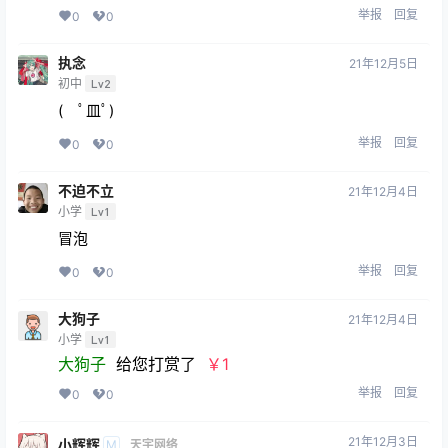
举报
回复
0
0
执念
21年12月5日
初中
Lv2
( ﾟ皿ﾟ)
举报
回复
0
0
不迫不立
21年12月4日
小学
Lv1
冒泡
举报
回复
0
0
大狗子
21年12月4日
小学
Lv1
大狗子
给您打赏了
￥1
举报
回复
0
0
21年12月3日
小辉辉
M
天宇网络