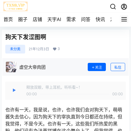
首页
圈子
店铺
天宇AI
需求
问答
快讯
友链
狗天下发涩图啊
3
未分类
21年12月3日
虚空大帝肉团
关注
私信
释放双眼，带上耳机，听听看~！
00:00
00:00
也许有一天，我是说，也许，也许我们会对狗天下，萌萌
酱失去信心，因为狗天下的宰执直到今日都还在持续，但
我觉得，不是今天。也许有一天，这些我们所热爱的黑
粉，他们没有办法再拼搏在这个舞台上了，但我觉得，也