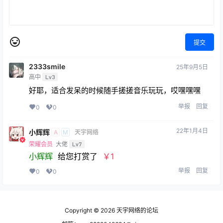
提交
2333smile
25年9月5日
高中
Lv3
好耶，适合发呆的时候随手搓搓音乐玩玩，哎嘿嘿嘿
举报
回复
0
0
22年1月4日
小辉辉
A
M
天宇网络
荣耀会员
大佬
Lv7
小辉辉
给您打赏了
￥1
举报
回复
0
0
Copyright © 2026
天宇网络的论坛