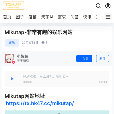
首页
圈子
店铺
天宇AI
需求
问答
快讯
友链
Mikutap-非常有趣的娱乐网站
1
娱乐
22年1月4日
小辉辉
关注
私信
天宇网络
释放双眼，带上耳机，听听看~！
00:00
00:00
Mikutap网站地址
https://tx.hk47.cc/mikutap/