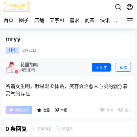
首页
圈子
店铺
天宇AI
需求
问答
快讯
友链
mryy
科技
2月
22日
花里胡哨
关注
私信
胡里花哨
所谓女生啊，就是温柔体贴，笑容会治愈人心灵的飘浮着
灵气的存在
赞
0
踩
0
海报分享
收藏
举报
0 条回复
文章作者
管理员
A
M