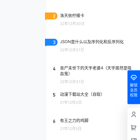
2
洛天依柠檬卡
22年12月30日
3
JSON是什么以及序列化和反序列化
22年12月31日
4
丧尸末世下的天宇老婆4（天宇居然是吸
血鬼）
22年12月31日
解锁
会员
5
动漫下载站大全（自取）
权限
21年12月3日
6
有王之力的鸡脚
21年12月5日