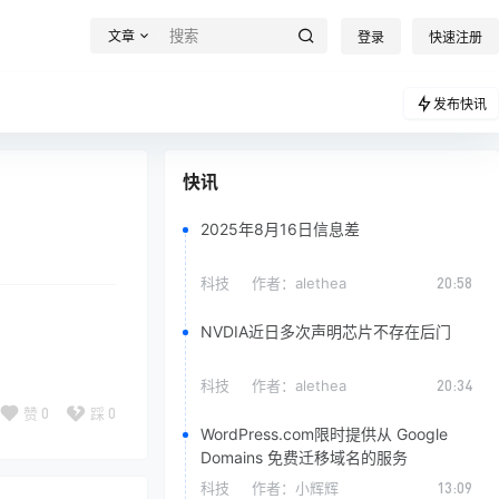
文章
登录
快速注册
发布快讯
快讯
2025年8月16日信息差
科技
作者：
alethea
20:58
NVDIA近日多次声明芯片不存在后门
科技
作者：
alethea
20:34
赞
0
踩
0
WordPress.com限时提供从 Google
Domains 免费迁移域名的服务
科技
作者：
小辉辉
13:09