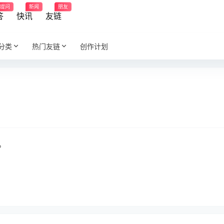
提问
新闻
朋友
答
快讯
友链
分类
热门友链
创作计划
。