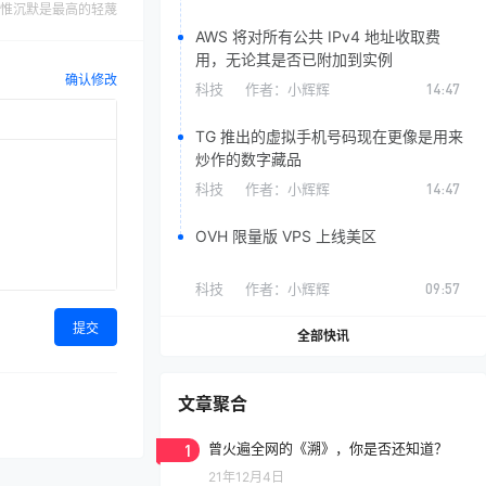
惟沉默是最高的轻蔑
AWS 将对所有公共 IPv4 地址收取费
用，无论其是否已附加到实例
确认修改
科技
作者：
小辉辉
14:47
TG 推出的虚拟手机号码现在更像是用来
炒作的数字藏品
科技
作者：
小辉辉
14:47
OVH 限量版 VPS 上线美区
科技
作者：
小辉辉
09:57
提交
全部快讯
文章聚合
1
曾火遍全网的《溯》，你是否还知道？
21年12月4日