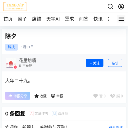
首页
圈子
店铺
天宇AI
需求
问答
快讯
友链
除夕
科技
1月
31日
花里胡哨
关注
私信
胡里花哨
大年二十九。
赞
0
踩
0
海报分享
收藏
举报
0 条回复
文章作者
管理员
A
M
欢迎您，新朋友，感谢参与互动！
确认修改