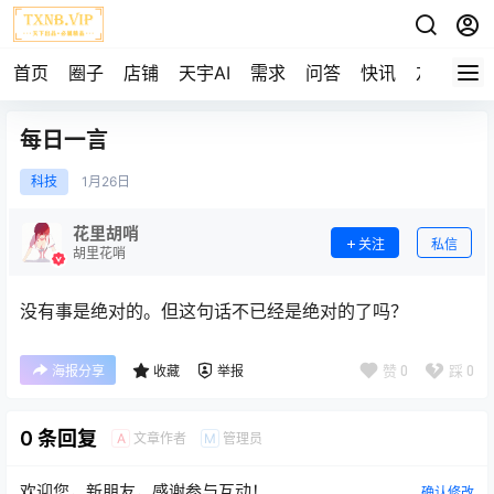
首页
圈子
店铺
天宇AI
需求
问答
快讯
友链
每日一言
科技
1月
26日
花里胡哨
关注
私信
胡里花哨
没有事是绝对的。但这句话不已经是绝对的了吗？
赞
0
踩
0
海报分享
收藏
举报
0 条回复
文章作者
管理员
A
M
欢迎您，新朋友，感谢参与互动！
确认修改