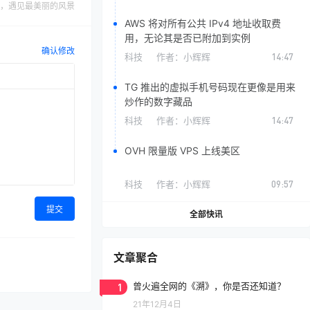
，遇见最美丽的风景
AWS 将对所有公共 IPv4 地址收取费
用，无论其是否已附加到实例
确认修改
科技
作者：
小辉辉
14:47
TG 推出的虚拟手机号码现在更像是用来
炒作的数字藏品
科技
作者：
小辉辉
14:47
OVH 限量版 VPS 上线美区
科技
作者：
小辉辉
09:57
提交
全部快讯
文章聚合
1
曾火遍全网的《溯》，你是否还知道？
21年12月4日