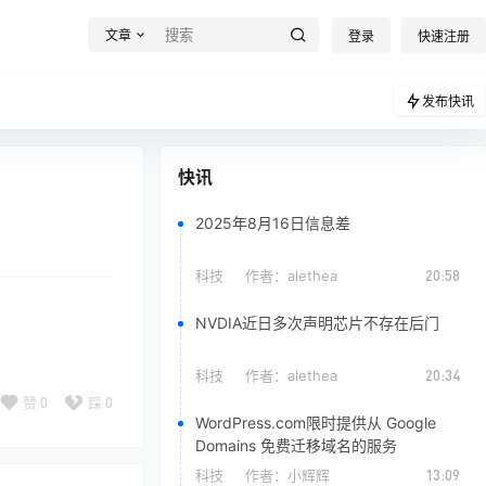
文章
登录
快速注册
发布快讯
快讯
2025年8月16日信息差
科技
作者：
alethea
20:58
NVDIA近日多次声明芯片不存在后门
科技
作者：
alethea
20:34
赞
0
踩
0
WordPress.com限时提供从 Google
Domains 免费迁移域名的服务
科技
作者：
小辉辉
13:09