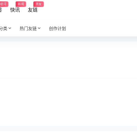
提问
新闻
朋友
答
快讯
友链
分类
热门友链
创作计划