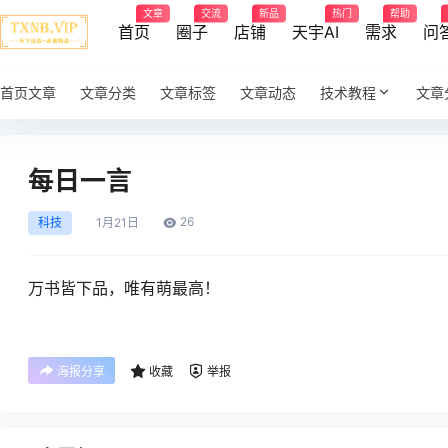
文章
交流
新品
热门
帮助
首页
圈子
店铺
天宇AI
需求
问
首页文章
文章分类
文章标签
文章动态
技术教程
文章
每日一言
26
科技
1月
21日
万书皆下品，唯有萌最高！
海报分享
收藏
举报