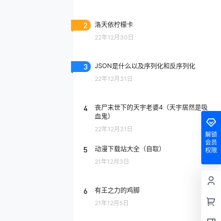
2
洛天依柠檬卡
22年12月30日
3
JSON是什么以及序列化和反序列化
22年12月31日
4
丧尸末世下的天宇老婆4（天宇居然是吸
血鬼）
22年12月31日
解锁
会员
5
动漫下载站大全（自取）
权限
21年12月3日
6
有王之力的鸡脚
21年12月5日