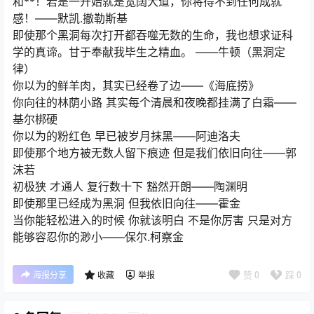
和**！若是一开始就是宽阔大道，你将得不到任何成就
感！——默凯.撤勒斯基
即使那个黑洞每次打开都吞噬无数的生命，我也想求证科
学的真谛。甘于奉献我毕生之精血。 ——牛顿（黑洞定
律）
你以为的鲜羊肉，其实已经卷了边——《海底捞》
你向往的林荫小路 其实每个清晨和夜晚都挂满了白霜——
基尔梆硬
你以为的粉红色 早已被岁月抹黑——阿迪洛夫
即使那个地方被无数人留下痕迹 但是我们依旧向往——郭
沫若
初极狭 才通人 复行数十下 豁然开朗——陶渊明
即使那里已经成为黑洞 但我依旧向往——霍金
当你能轻松进入的时候 你就该明白 不是你厉害 只是对方
能够容忍你的渺小——保尔.柯察金
赞
0
踩
0
海报分享
收藏
举报