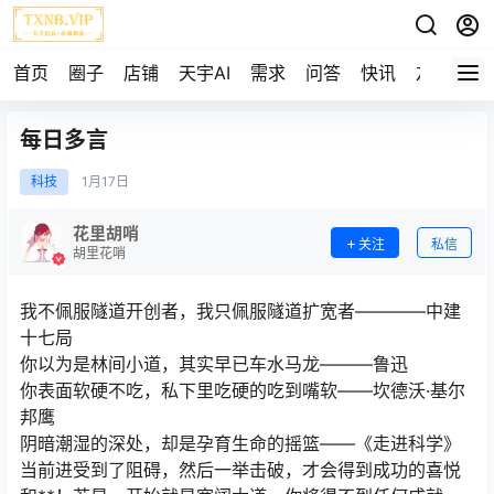
首页
圈子
店铺
天宇AI
需求
问答
快讯
友链
每日多言
科技
1月
17日
花里胡哨
关注
私信
胡里花哨
我不佩服隧道开创者，我只佩服隧道扩宽者————中建
十七局
你以为是林间小道，其实早已车水马龙———鲁迅
你表面软硬不吃，私下里吃硬的吃到嘴软——坎德沃·基尔
邦鹰
阴暗潮湿的深处，却是孕育生命的摇篮——《走进科学》
当前进受到了阻碍，然后一举击破，才会得到成功的喜悦