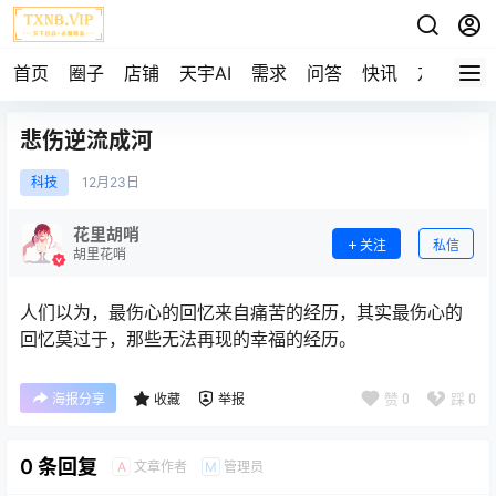
首页
圈子
店铺
天宇AI
需求
问答
快讯
友链
悲伤逆流成河
科技
12月
23日
花里胡哨
关注
私信
胡里花哨
人们以为，最伤心的回忆来自痛苦的经历，其实最伤心的
回忆莫过于，那些无法再现的幸福的经历。
赞
0
踩
0
海报分享
收藏
举报
0 条回复
文章作者
管理员
A
M