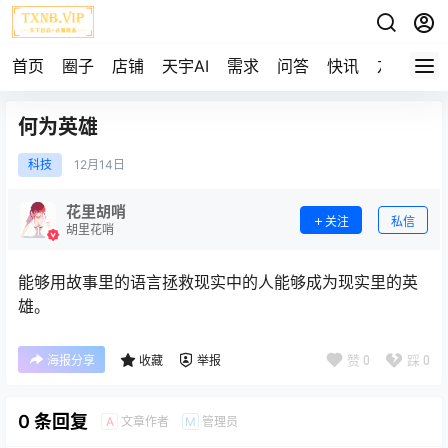
首页
圈子
店铺
天宇AI
需求
问答
快讯
友链
何为英雄
科技
12月
14日
花里胡哨
关注
私信
胡里花哨
能够用故事里的语言拯救现实中的人能够成为现实里的英
雄。
赞
0
踩
0
海报分享
收藏
举报
0 条回复
文章作者
管理员
A
M