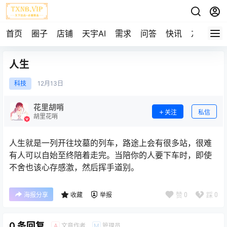
首页
圈子
店铺
天宇AI
需求
问答
快讯
友链
人生
科技
12月
13日
花里胡哨
关注
私信
胡里花哨
人生就是一列开往坟墓的列车，路途上会有很多站，很难
有人可以自始至终陪着走完。当陪你的人要下车时，即使
不舍也该心存感激，然后挥手道别。
赞
0
踩
0
海报分享
收藏
举报
0 条回复
文章作者
管理员
A
M