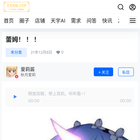
首页
圈子
店铺
天宇AI
需求
问答
快讯
友链
蕾姆！ ！ ！
0
未分类
21年12月6日
爱莉酱
关注
私信
秋月爱莉
释放双眼，带上耳机，听听看~！
00:00
00:00