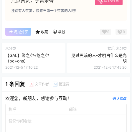
点点赞赏，手留余香
给TA打赏
还没有人赞赏，快来当第一个赞赏的人吧！
0
0
海报分享
收藏
举报
未分类
娱乐
未分类
【GAL】缘之空+悠之空
见过黑暗的人-才明白什么是光
（pc+ons）
明
2021-12-5 17:10:22
2021-12-6 17:45:20
1 条回复
文章作者
管理员
A
M
欢迎您，新朋友，感谢参与互动！
确认修改