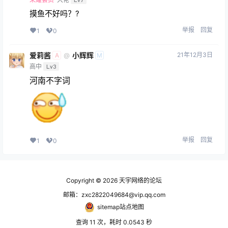
摸鱼不好吗？?
举报
回复
1
0
爱莉酱
小辉辉
21年12月3日
@
A
M
高中
Lv3
河南不字词
举报
回复
1
0
Copyright © 2026
天宇网络的论坛
邮箱：zxc2822049684@vip.qq.com
sitemap站点地图
查询 11 次，耗时 0.0543 秒