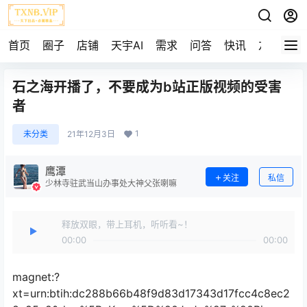
首页
圈子
店铺
天宇AI
需求
问答
快讯
友链
石之海开播了，不要成为b站正版视频的受害
者
1
未分类
21年12月3日
鹰潭
关注
私信
少林寺驻武当山办事处大神父张喇嘛
释放双眼，带上耳机，听听看~！
00:00
00:00
magnet:?
xt=urn:btih:dc288b66b48f9d83d17343d17fcc4c8ec2