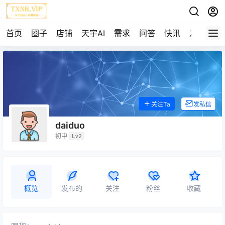
首页
圈子
店铺
天宇AI
需求
问答
快讯
友链
关注Ta
发私信
daiduo
初中
Lv2
概览
发布的
关注
粉丝
收藏