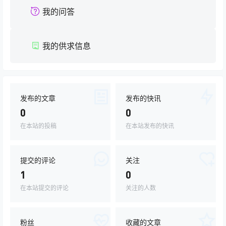
我的问答
我的供求信息
发布的文章
发布的快讯
0
0
在本站的投稿
在本站发布的快讯
提交的评论
关注
1
0
在本站提交的评论
关注的人数
粉丝
收藏的文章