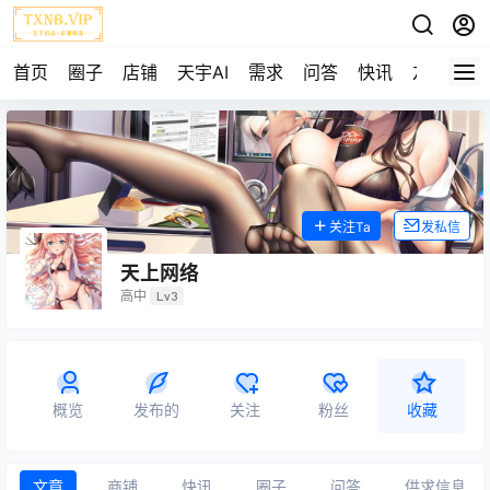
首页
圈子
店铺
天宇AI
需求
问答
快讯
友链
关注Ta
发私信
天上网络
高中
Lv3
概览
发布的
关注
粉丝
收藏
文章
商铺
快讯
圈子
问答
供求信息