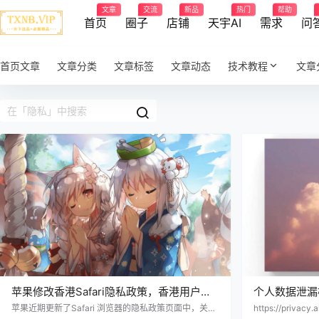
文章
交流
新品
热门
帮助
首页
圈子
店铺
天宇AI
需求
问
首页文章
文章分类
文章标签
文章动态
技术教程
文章
苹果修改香港Safari隐私政策，香港用户的
个人数据泄漏
访问记录会同步更新到腾讯
苹果近期更新了Safari 浏览器的隐私政策页面中，关于
https://privacy.