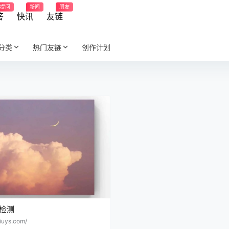
提问
新闻
朋友
答
快讯
友链
分类
热门友链
创作计划
检测
aiuys.com/