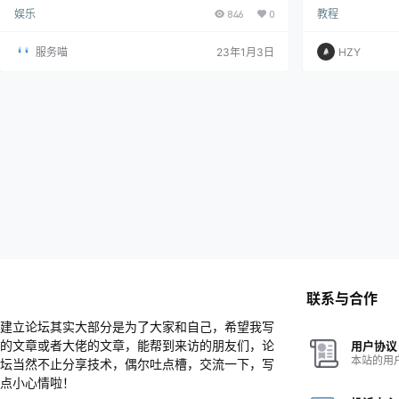
香港的表述 "Google （和对于使用地区设定为中国大陆
娱乐
846
0
教程
或香港的使用者：腾讯）可能也会记录你的 IP 位址。"
在12月的网页快照中，表述仅为"中国大陆"，而无"或香
港"的表述。更新后，香港用户的访问记录会同步更新
服务喵
23年1月3日
HZY
到腾讯。
联系与合作
建立论坛其实大部分是为了大家和自己，希望我写
的文章或者大佬的文章，能帮到来访的朋友们，论
用户协议
本站的用
坛当然不止分享技术，偶尔吐点槽，交流一下，写
点小心情啦！