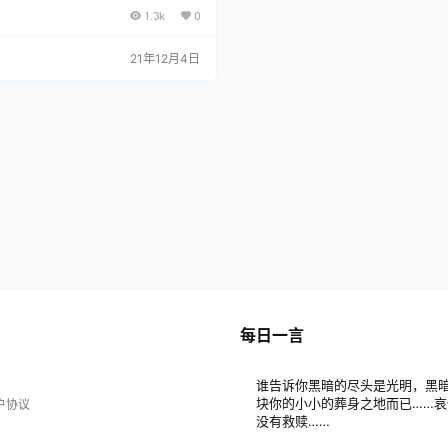
1.3k
0
21年12月4日
每日一言
谁告诉你黑暗的尽头是光明，黑
块你的小小的葬身之地而已……
户协议
没有救赎……