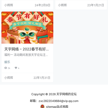
4B68F2472B7088B4D75E47327
3B6806B9F810926DF2408D040
小辉辉
24年2月9日
小辉辉
23年1月21日
E7F30C1C798565BED2BAA5E5A
03F0D86B9C97A0C17BBB82E3B
5417CFF37835B2C2D5D3E603D
60D6901C30E313EE3D9AF8DE2
BC7A4B3BBE958923137D37722
058230E224621CB144565A0C8
7F6B…
FEC70…
天宇网络 – 2022春节有好
礼！
福利一 活动期间发放天宇论坛注册
邀请码，使用邀请码可获得5000积
娱乐
分，积分越多，解锁更多功能，不
受论坛限制！ CE24A73DCC3A55
2k
4
46F903A9E7928679D9F01B76F9
57CED68149EB17D6484EE95210
小辉辉
22年1月31日
229B0C6A4A809AE7E09316AB2
EC0263704BE4D20330B6E0170
DD716FC430ED6A7C55A2225D
09916…
Copyright © 2026
天宇网络的论坛
邮箱：zxc2822049684@vip.qq.com
sitemap站点地图