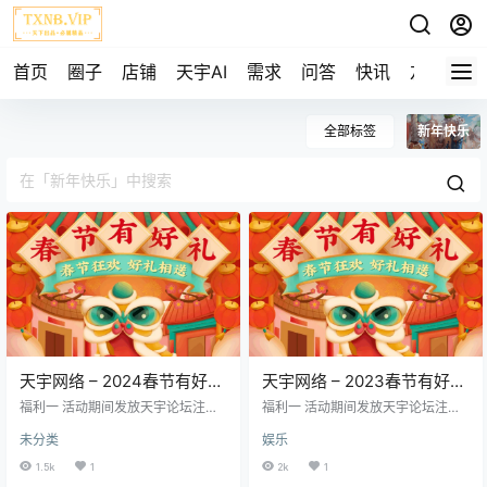
首页
圈子
店铺
天宇AI
需求
问答
快讯
友链
全部标签
新年快乐
天宇网络 – 2024春节有好
天宇网络 – 2023春节有好
礼！
礼！
福利一 活动期间发放天宇论坛注册
福利一 活动期间发放天宇论坛注册
邀请码，使用邀请码可获得5000积
邀请码，使用邀请码可获得5000积
未分类
娱乐
分，积分越多，解锁更多功能，不
分，积分越多，解锁更多功能，不
受论坛限制！ 7E9D28E022CC6A5
受论坛限制！ 42BC9E097851882
1.5k
1
2k
1
87DF25F2555138BE86B9F90F4B
37F5B8F0150EADBFA5CEAA09C